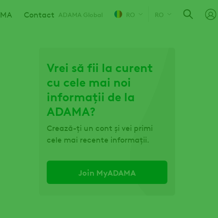
AMA
Contact
ADAMA Global
RO
RO
Vrei să fii la curent
cu cele mai noi
informații de la
ADAMA?
Crează-ți un cont și vei primi
cele mai recente informații.
Join MyADAMA