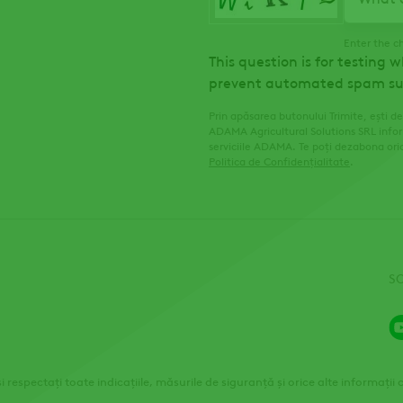
Enter the c
This question is for testing 
prevent automated spam su
Prin apăsarea butonului Trimite, ești de
ADAMA Agricultural Solutions SRL infor
serviciile ADAMA. Te poți dezabona ori
Politica de Confidențialitate
.
S
și respectați toate indicațiile, măsurile de siguranță și orice alte informații