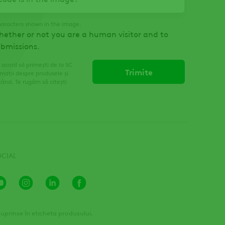
haracters shown in the image.
whether or not you are a human visitor and to
bmissions.
 acord să primești de la SC
mații despre produsele și
când. Te rugăm să citești
OCIAL
Youtube
Instagram
LinkedIn
Facebook
Channel
 cuprinse în eticheta produsului.