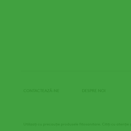
CONTACTEAZĂ-NE
DESPRE NOI
Footer
Utilizați cu precauție produsele fitosanitare. Citiți cu atenție 