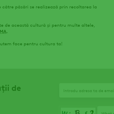
către păsări se realizează prin recoltarea la
e de această cultură și pentru multe altele,
AMA
.
utem face pentru cultura ta!
ții de
Email
What c