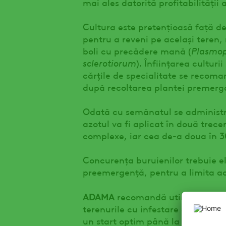
mai ales datorită profitabilității 
Cultura este pretențioasă față de
pentru a reveni pe același teren,
boli cu precădere mană (
Plasmop
sclerotiorum
). Înființarea culturi
cărțile de specialitate se recom
după recoltarea plantei premerg
Odată cu semănatul se administ
azotul va fi aplicat în două trec
complexe, iar cea de-a doua în 30
Concurența buruienilor trebuie e
preemergență, pentru a limita acc
ADAMA
recomandă utilizarea pr
terenurile cu infestare de ambroz
un start optim până la acoperirea