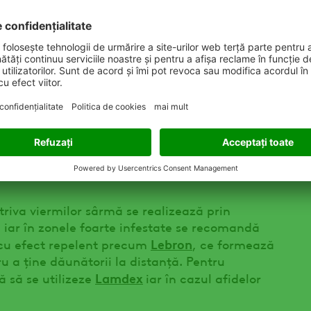
are se pot dezvolta și în condiții de umbrire.
ledonate se realizează utilizând graminicidul
tru combaterea speciilor graminee anuale și
mi (
Sorghum halepense
).
cultura de floarea-soarelui este atacul
riția în toate fazele de vegetație ale culturii,
iermii sârmă (agriotes sp.), rățișoara
(
Aphis fabae, Brachycaudus helichrysi
), atacul
triva viermilor sârmă se realizează prin
, iar în zonele foarte infestate se recomandă
Lebron
d cu efect repelent precum
, ce formează
u a ține dăunătorii la distanță. Pentru
Lamdex
 să se utilizeze
iar în cazul afidelor