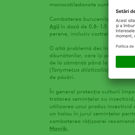
monocotiledonate sunt singurele c
Combaterea buruienilor monocoti
Agil
în doză de 0.8- 1.5 l/ha pen
perene, inclusiv costreiul din rizo
O altă problemă des întâlnită în 
dăunătorilor, care își pot face apa
de la sămănță până la recoltat: v
(
Tanymecus dilaticollis
) și afidele 
de păsări.
În general protecția culturii împo
tratarea semințelor cu insecticid
utilizarea unui produs insectici
un halou în jurul semințelor pentr
combaterea rățișoarei recomandă
Mavrik
.