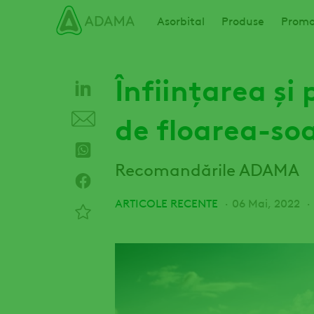
Mergi
Main navigation
Asorbital
Produse
Promoț
la
conţinutul
principal
Înființarea și 
de floarea-soa
Recomandările ADAMA
ARTICOLE RECENTE
06 Mai, 2022