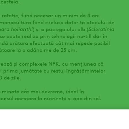
acesteia.
 rotație, fiind necesar un minim de 4 ani
 monocultura fiind exclusă datorită atacului de
ara helianthi
) și a putregaiului alb (
Sclerotinia
i se poate realiza prin tehnologii no-till dar în
andă arătura efectuată cât mai repede posibil
ătoare la o adâncime de 25 cm.
rează și complexele NPK, cu mențiunea că
eri prima jumătate cu restul îngrășămintelor
 de zile.
liminată cât mai devreme, ideal în
esul acestora la nutrienții și apa din sol.
Racer
odusului
în doză de 2.0-3.0 l/ha pe
ie (
Ambrosia artemisiifolia
), permițând culturii
 rândurilor. Dintre toate buruienile, cele