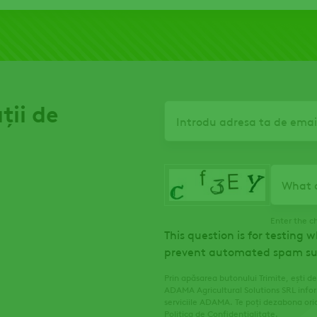
ții de
Email
What c
Enter the c
This question is for testing 
prevent automated spam su
Prin apăsarea butonului Trimite, ești de
ADAMA Agricultural Solutions SRL infor
serviciile ADAMA. Te poți dezabona ori
Politica de Confidențialitate
.