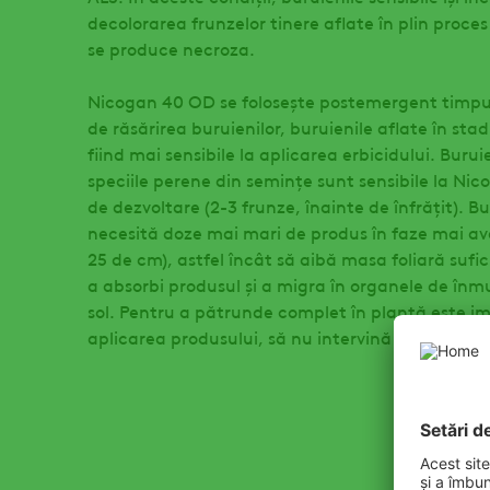
decolorarea frunzelor tinere aflate în plin proce
se produce necroza.
Nicogan 40 OD se folosește postemergent timpuri
de răsărirea buruienilor, buruienile aflate în stad
fiind mai sensibile la aplicarea erbicidului. Buru
speciile perene din seminţe sunt sensibile la Nic
de dezvoltare (2-3 frunze, înainte de înfrăţit). B
necesită doze mai mari de produs în faze mai av
25 de cm), astfel încât să aibă masa foliară sufi
a absorbi produsul și a migra în organele de înm
sol. Pentru a pătrunde complet în plantă este i
aplicarea produsului, să nu intervină precipitaţii