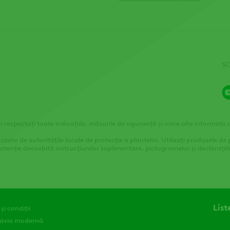
S
și respectați toate indicațiile, măsurile de siguranță și orice alte informații
zate de autoritățile locale de protecție a plantelor. Utilizați produsele de 
atenție deosebită instrucțiunilor suplimentare, pictogramelor și declarațiil
List
și condiții
clavia modernă