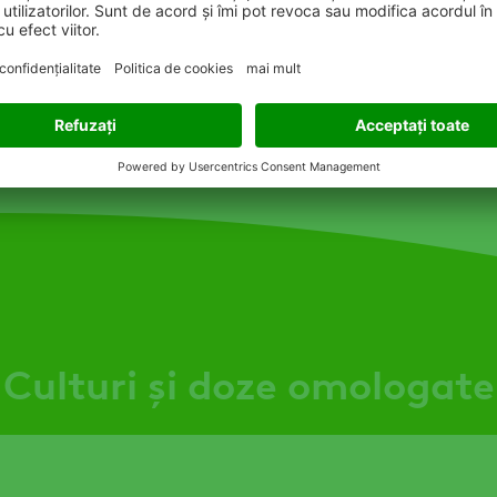
Legături ad
Comandă 
Culturi și doze omologate