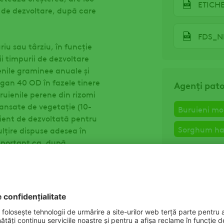
ETICH
s de dezvoltare, după care
FDS_N
u sau târziu, în funcţie
ii timpurii de dezvoltare
ienile graminee anuale și
ogan 40 OD în fazele tinere
Agenți pat
uruienile perene din rizomi
ansate de vegetaţie (10-
Buruieni mo
cient de dezvoltată pentru
Sorghum hal
ulţire dispuse adesea în
mportant ca, după
la un interval de 4-5 ore.
Culturi
Porumb