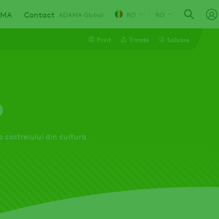
AMA
Contact
ADAMA Global
RO
RO
Print
Trimite
Salvare
Linkedin
D
Email
Whatsapp
 costreiului din cultura
Facebook