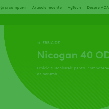
ii și campanii
Articole recente
AgTech
Despre AD
ERBICIDE
Nicogan 40 O
Erbicid sulfonilureic pentru combaterea
de porumb