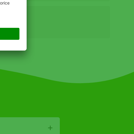
iționale
acum