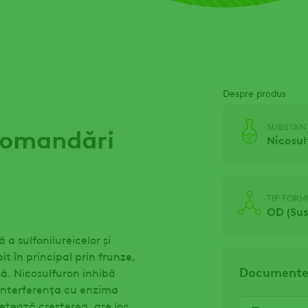
Despre produs
SUBSTANȚ
ecomandări
Nicosul
TIP FOR
OD (Sus
a sulfonilureicelor și
it în principal prin frunze,
Documente
ă. Nicosulfuron inhibă
 interferenţa cu enzima
ncetează creșterea, are loc