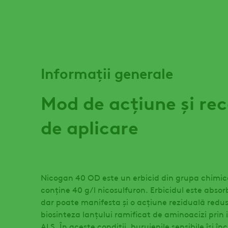
Informații generale
Mod de acțiune și r
de aplicare
Nicogan 40 OD este un erbicid din grupa chimică 
conţine 40 g/l nicosulfuron. Erbicidul este absorb
dar poate manifesta și o acţiune reziduală redus
biosinteza lanţului ramificat de aminoacizi prin
ALS. În aceste condiţii, buruienile sensibile își î