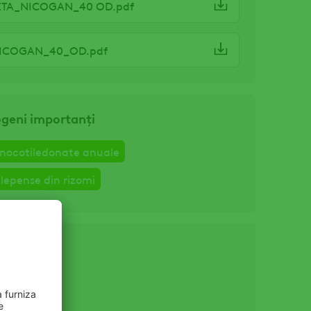
ETA_NICOGAN_40 OD.pdf
ICOGAN_40_OD.pdf
ogeni importanți
nocotiledonate anuale
epense din rizomi