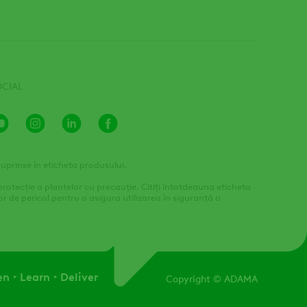
OCIAL
Youtube
Instagram
LinkedIn
Facebook
Channel
 cuprinse în eticheta produsului.
protecție a plantelor cu precauție. Citiți întotdeauna eticheta
or de pericol pentru a asigura utilizarea în siguranță a
en
Learn
Deliver
Copyright
© ADAMA