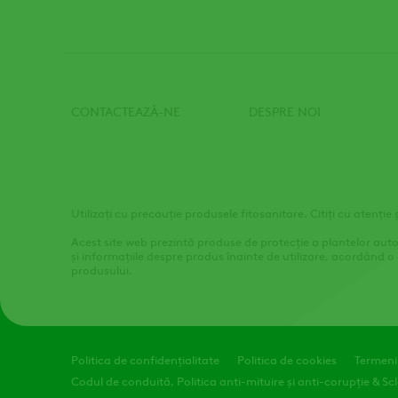
CONTACTEAZĂ-NE
DESPRE NOI
Footer
Utilizați cu precauție produsele fitosanitare. Citiți cu atenție 
Acest site web prezintă produse de protecție a plantelor autori
și informațiile despre produs înainte de utilizare, acordând o 
produsului.
Legal
Politica de confidențialitate
Politica de cookies
Termeni 
Codul de conduită, Politica anti-mituire și anti-corupție & S