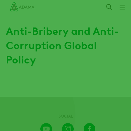
Ana
içeriğe
atla
Anti-Bribery and Anti-
Corruption Global
Policy
SOCIAL
Youtube
Instagram
Facebook