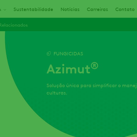
A
Sustentabilidade
Notícias
Carreiras
Contato
Relacionados
FUNGICIDAS
®
Azimut
Solução única para simplificar o mane
culturas.