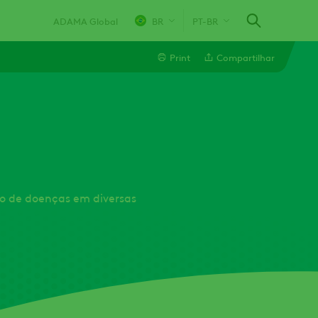
ADAMA Global
BR
PT-BR
Print
Compartilhar
Linkedin
Whatsapp
Facebook
jo de doenças em diversas