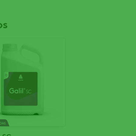
os
IDAS
®