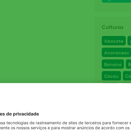
Culturas
Abacate
Anonáceas
Banana
B
Cacau
Ca
Caqui
Ca
Centeio
C
Ervilha
Fe
Goiaba
G