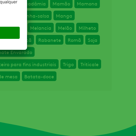
ichia
Macadâmia
Mamão
Mamona
Mandioquinha-salsa
Manga
Maracujá
Melancia
Melão
Milheto
bo
Noz Pecã
Rabanete
Romã
Soja
ate Envarado
iro para fins industriais
Trigo
Triticale
de mesa
Batata-doce