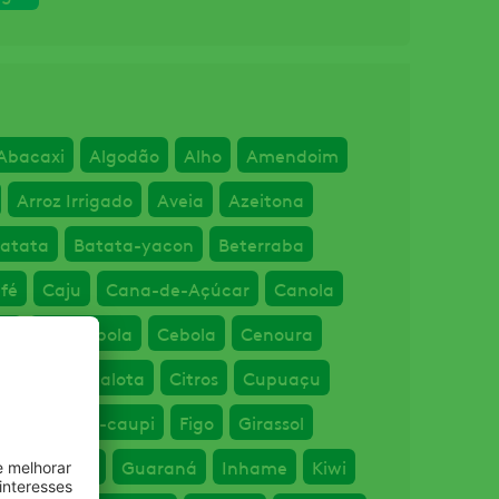
Abacaxi
Algodão
Alho
Amendoim
Arroz Irrigado
Aveia
Azeitona
atata
Batata-yacon
Beterraba
fé
Caju
Cana-de-Açúcar
Canola
rá
Carambola
Cebola
Cenoura
evada
Chalota
Citros
Cupuaçu
ijão
Feijão-caupi
Figo
Girassol
rão-de-bico
Guaraná
Inhame
Kiwi