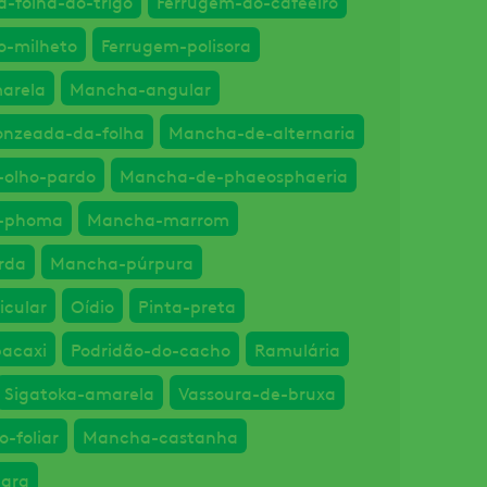
-folha-do-trigo
Ferrugem-do-cafeeiro
o-milheto
Ferrugem-polisora
arela
Mancha-angular
nzeada-da-folha
Mancha-de-alternaria
olho-pardo
Mancha-de-phaeosphaeria
-phoma
Mancha-marrom
rda
Mancha-púrpura
icular
Oídio
Pinta-preta
bacaxi
Podridão-do-cacho
Ramulária
Sigatoka-amarela
Vassoura-de-bruxa
-foliar
Mancha-castanha
egra