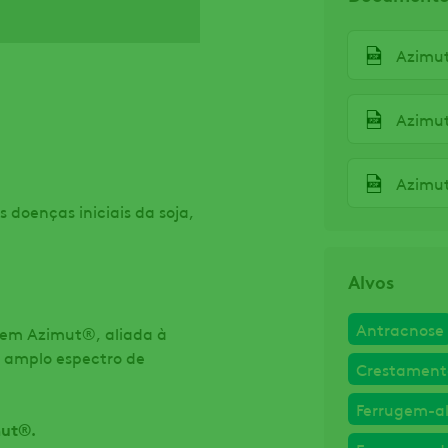
Azimut
Azimut
 doenças iniciais da soja,
Alvos
Antracnose
õem Azimut®, aliada à
 amplo espectro de
Crestament
Ferrugem-a
mut®.