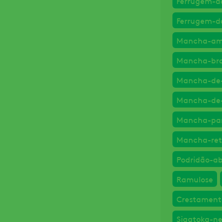
Ferrugem-da
Ferrugem-d
Mancha-am
Mancha-bro
Mancha-de-
Mancha-de
Mancha-pa
Mancha-ret
Podridão-a
Ramulose
Crestamento
Sigatoka-n