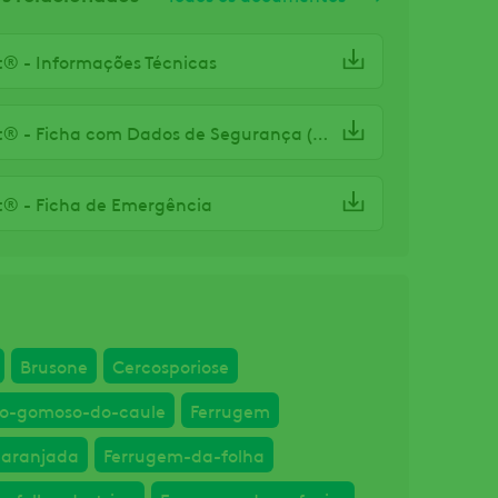
® - Informações Técnicas
Azimut® - Ficha com Dados de Segurança (FDS)
® - Ficha de Emergência
Brusone
Cercosporiose
o-gomoso-do-caule
Ferrugem
laranjada
Ferrugem-da-folha