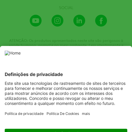
SOCIAL
Youtube
Instagram
LinkedIn
Facebook
Channel
ATENÇÃO: Os produtos apresentados neste site são perigosos à
saúde humana, animal e ao meio ambiente. Leia atentamente e
siga rigorosamente as instruções contidas no rótulo, na bula e na
receita. Utilize sempre equipamentos de proteção individual.
Nunca permita a utilização dos produtos por menores de idade.
Consulte sempre um Engenheiro Agrônomo. Venda sob receituário
agronômico. Todas as imagens de embalagens e produtos são
meramente ilustrativas.
Listen
Learn
Deliver
Copyright
© ADAMA
Legal
Termos de uso
Política de privacidade
Política de cookies