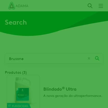
Pular
para
o
Search
conteúdo
principal
Produtos (3)
®
Blindado
Ultra
A nova geração da ultraperformance.
FUNGICIDAS