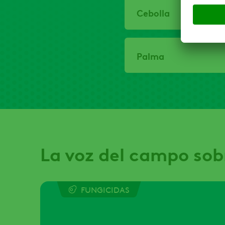
Cebolla
Palma
La voz del campo sob
FUNGICIDAS