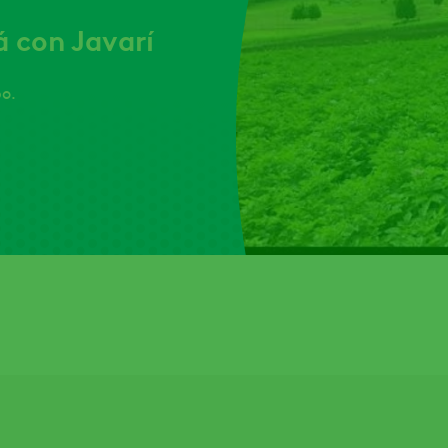
 con Javarí
po.
,