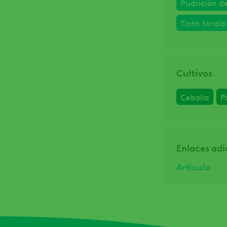
Pudrición d
Tizón tardí
Cultivos
Cebolla
P
Enlaces adi
Artículo