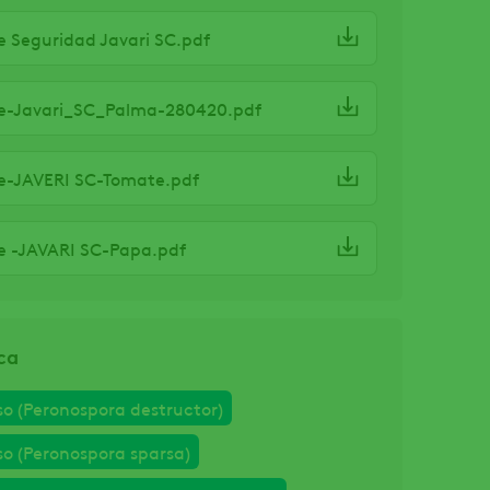
e Seguridad Javari SC.pdf
e-Javari_SC_Palma-280420.pdf
e-JAVERI SC-Tomate.pdf
e -JAVARI SC-Papa.pdf
ca
so (Peronospora destructor)
so (Peronospora sparsa)