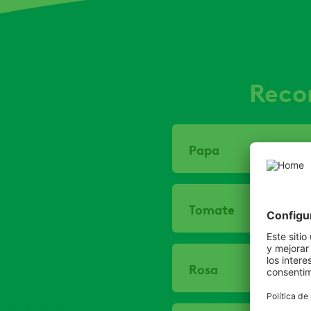
Reco
Papa
Tomate
Rosa