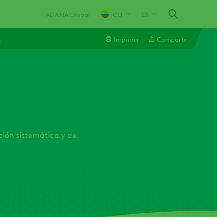
ADAMA Global
CO
ES
s
Imprimir
Compartir
Facebook
ción sistemática y de