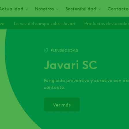
Actualidad
Nosotros
Sostenibilidad
Contacto
ivo
La voz del campo sobre Javari
Productos destacado
FUNGICIDAS
Javari SC
Fungicida preventivo y curativo con ac
contacto.
Ver más