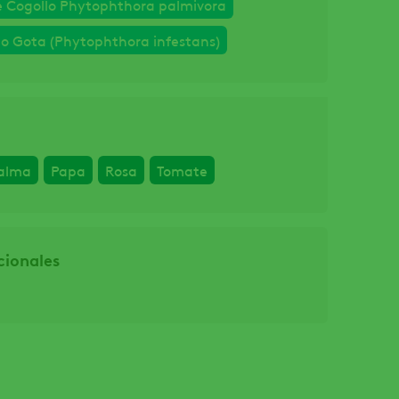
e Cogollo Phytophthora palmivora
o o Gota (Phytophthora infestans)
alma
Papa
Rosa
Tomate
cionales