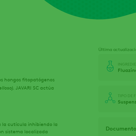
Última actualizaci
INGREDIE
Fluazi
tos hongos fitopatógenos
lloso).
JAVARI SC actúa
TIPO DE
Suspen
 la cutícula inhibiendo la
Documentos
on sistema localizada