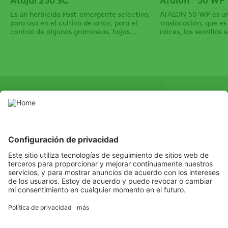
Es un herbicida Post-emergente selectivo,
AFALON 50 WP es un
para uso en el cultivo de arroz, para el
traslocación, que es
control de algunas gramíneas, hojas
raíces, las semillas
anchas, y ciperáceas.
hojas de las malezas
contacto.
SOCIAL
Youtube
Instagram
LinkedIn
Facebook
Channel
© Copyright ©2016 ADAMA Andina B.V. Sucursal Colombia - Todos
los derechos reservados
Escuchamos
Aprendemos
Solucionamos