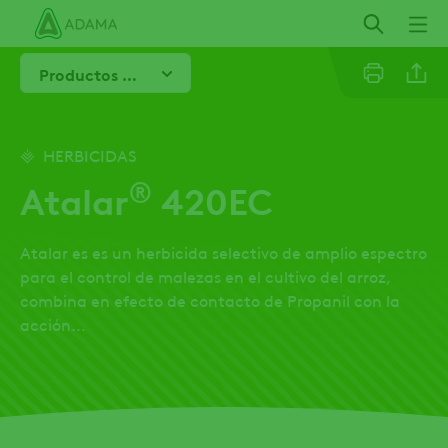
Pasar
al
contenido
Productos Destacados
principal
Facebo
HERBICIDAS
®
Atalar
420EC
Atalar es es un herbicida selectivo de amplio espectro
para el control de malezas en el cultivo del arroz,
combina en efecto de contacto de Propanil con la
acción...