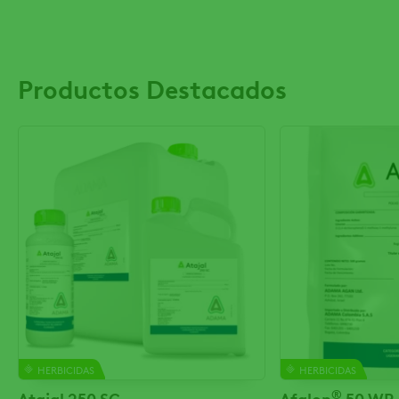
Productos Destacados
HERBICIDAS
HERBICIDAS
®
Atajal 250 SC
Afalon
50 WP