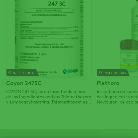
INSECTICIDAS
INSECTICIDAS
Cayon 247SC
Plethora
CAYON 247 SC, es un insecticida a base
Insecticida de comb
de los ingredientes activos Thiamethoxam
dos Ingredientes act
y Lambdacyhalotrina. Thiamethoxam es
Novaluron, de acci
un insecticida sistémico que se absorbe
aditiva por sus mec
rápidamente por las plantas y se
acción, asegurando e
transporta a todas las partes de esta,
lepidópteros.
donde actúa como un impedimento para
la alimentación del insecto.