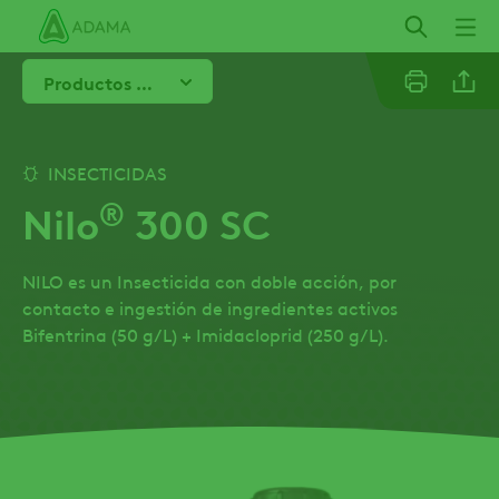
Pasar
al
contenido
Productos Destacados
principal
Facebo
INSECTICIDAS
®
Nilo
300 SC
NILO es un Insecticida con doble acción, por
contacto e ingestión de ingredientes activos
Bifentrina (50 g/L) + Imidacloprid (250 g/L).