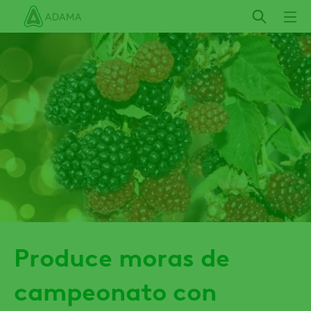
Pasar
al
contenido
principal
Produce moras de
campeonato con