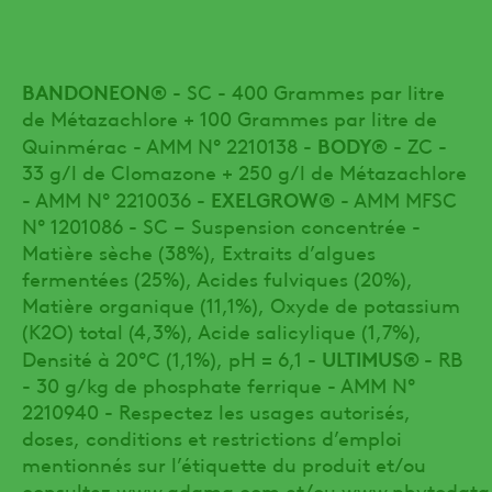
BANDONEON®
- SC - 400 Grammes par litre
de Métazachlore + 100 Grammes par litre de
BODY®
Quinmérac - AMM N° 2210138 -
- ZC -
33 g/l de Clomazone + 250 g/l de Métazachlore
EXELGROW®
- AMM N° 2210036 -
- AMM MFSC
N° 1201086 - SC – Suspension concentrée -
Matière sèche (38%), Extraits d’algues
fermentées (25%), Acides fulviques (20%),
Matière organique (11,1%), Oxyde de potassium
(K2O) total (4,3%), Acide salicylique (1,7%),
ULTIMUS®
Densité à 20°C (1,1%), pH = 6,1 -
- RB
- 30 g/kg de phosphate ferrique - AMM N°
2210940 - Respectez les usages autorisés,
doses, conditions et restrictions d’emploi
mentionnés sur l’étiquette du produit et/ou
consultez
www.adama.com
et/ou
www.phytodata