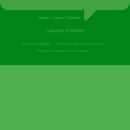
Listen
Learn
Deliver
Copyright
© ADAMA
Legal
Mentions légales
Politique de confidentialité
Politique relative aux cookies
Get
in