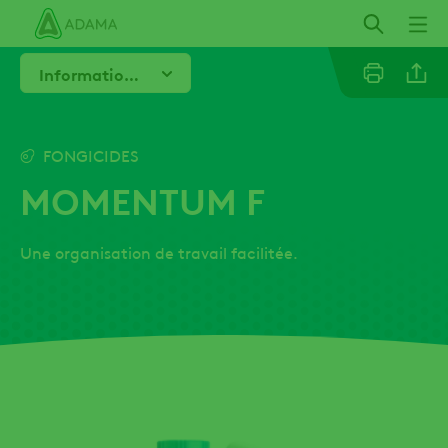
Aller
au
contenu
Informations techniques
principal
Email
FONGICIDES
MOMENTUM F
Une organisation de travail facilitée.