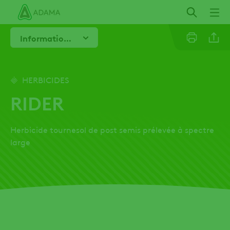
Aller
au
contenu
Informations techniques
principal
Email
HERBICIDES
RIDER
Herbicide tournesol de post semis prélevée à spectre
large