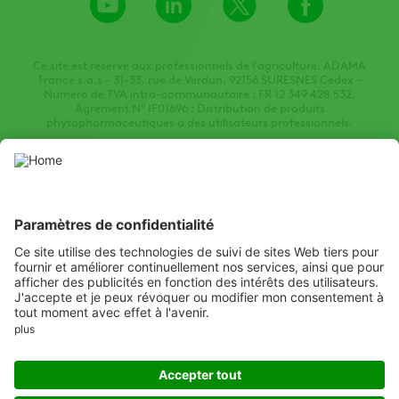
Channel
Ce site est réservé aux professionnels de l'agriculture. ADAMA
France s.a.s - 31-33, rue de Verdun, 92156 SURESNES Cedex -
Numéro de TVA intra-communautaire : FR 12 349 428 532.
Agrément N° IF01696 : Distribution de produits
phytopharmaceutiques à des utilisateurs professionnels.
Ce site web présente des produits phytopharmaceutiques autorisés
par les autorités locales de protection des végétaux compétentes.
Utilisez les produits phytopharmaceutiques avec prudence. Lisez
toujours l'étiquette et les informations sur le produit avant
l'utilisation, en accordant une attention particulière aux
instructions supplémentaires, aux pictogrammes et aux mentions
de danger pour assurer une utilisation sûre du produit.
Listen
Learn
Deliver
Copyright
© ADAMA
Legal
Mentions légales
Politique de confidentialité