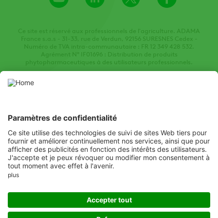
Channel
Ce site est réservé aux professionnels de l'agriculture. ADAMA
France s.a.s - 31-33, rue de Verdun, 92156 SURESNES Cedex -
Numéro de TVA intra-communautaire : FR 12 349 428 532.
Agrément N° IF01696 : Distribution de produits
phytopharmaceutiques à des utilisateurs professionnels.
Ce site web présente des produits phytopharmaceutiques autorisés
par les autorités locales de protection des végétaux compétentes.
Utilisez les produits phytopharmaceutiques avec prudence. Lisez
toujours l'étiquette et les informations sur le produit avant
l'utilisation, en accordant une attention particulière aux
instructions supplémentaires, aux pictogrammes et aux mentions
de danger pour assurer une utilisation sûre du produit.
Listen
Learn
Deliver
Copyright
© ADAMA
Legal
Mentions légales
Politique de confidentialité