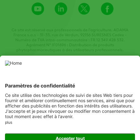
Youtube
LinkedIn
X
Facebook
Channel
Ce site est réservé aux professionnels de l'agriculture. ADAMA
France s.a.s - 31-33, rue de Verdun, 92156 SURESNES Cedex -
Numéro de TVA intra-communautaire : FR 12 349 428 532.
Agrément N° IF01696 : Distribution de produits
phytopharmaceutiques à des utilisateurs professionnels.
Ce site web présente des produits phytopharmaceutiques autorisés
par les autorités locales de protection des végétaux compétentes.
Utilisez les produits phytopharmaceutiques avec prudence. Lisez
toujours l'étiquette et les informations sur le produit avant
l'utilisation, en accordant une attention particulière aux
instructions supplémentaires, aux pictogrammes et aux mentions
de danger pour assurer une utilisation sûre du produit.
Listen
Learn
Deliver
Copyright
© ADAMA