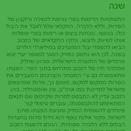
שנה
התפתחות הרימות בפרי גורמת לנשירה וריקבון של
הפירות, וללא הדברה, החקלאי עלול לאבד את היבול
כולו. בנוסף, נוכחות ביצים או רימות בפרי פוסלות
אותו לשיווק וליצוא, ונזקיו החקלאיים של הזבוב
הביאו להפסדי יבול המוערכים במיליארדי דולרים
בשנה. לכן הוא נחשב כמזיק הסגר למספר יעדי יצוא
מרכזיים של התוצרת הישראלית. מכיוון שחלק
ממחזור חייו של הזבוב מתרחש בתוך הפרי, הפצתו
מתאפשרת גם ע"י המסחר והצרכנים המעבירים את
הפירות ממקום למקום. משום כך, פירות שמיוצאים
מישראל למדינות כמו ארה"ב, סין ואוסטרליה, בהן
הזבוב עדיין לא התבסס למרות שקיימים שם תנאים
המתאימים להתבססותו, עוברים טיפולי קור
מיוחדים להשמדת המזיק ומניעת הפצתו מחוץ
לישראל. מקור אילוח נוסף הוא גידול פירות בחצרות
הבתים ללא הדברה מסודרת, הגורם להפצת הזבוב