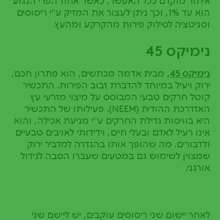
איתור מוקדם ככל האפשר, כאשר אחוז הפרי הנגוע
הוא עד 1%, וכך ניתן לעצור את המזיק ע"י ריסוסים
וסניטציה לסילוק פירות מהקרקע ומהעץ.
נימיקס
45
נימיקס
45
,
מבית אדמה מכתשים, הוא פתרון חכם,
ירוק ויעיל במיוחד להדברת זבוב הפירות. התכשיר
קוטל חרקים טבעי המבוסס על מיצוי מזרעי עץ
האזדרכת ההודית (NEEM). פעילותו של התכשיר
היא בוויסות גדילת החרקים ע"י מניעת אכילה, והוא
אינו רעיל לאדם ובעלי חיים, וידידותי לאויבים טבעיים
ולדבורים. מה שהופך אותו בהגדרה למדביר ירוק
שמצוין לשימוש גם במטעים שעברו הסבה לגידול
אורגני.
לאחר יישום שני ריסוסים עוקבים, יש ליישם שני