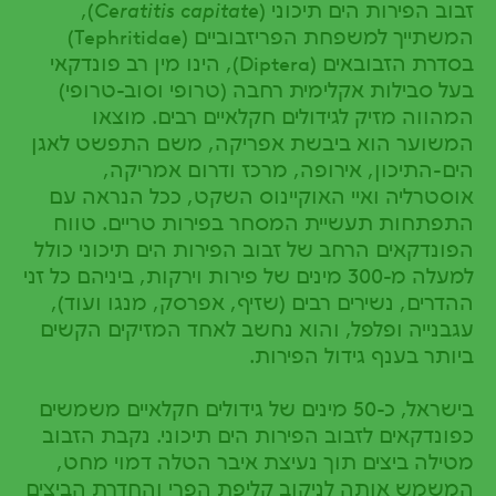
זבוב הפירות הים תיכוני (
Ceratitis capitate
),
המשתייך למשפחת הפריזבוביים (Tephritidae)
בסדרת הזבובאים (Diptera), הינו מין רב פונדקאי
בעל סבילות אקלימית רחבה (טרופי וסוב-טרופי)
המהווה מזיק לגידולים חקלאיים רבים. מוצאו
המשוער הוא ביבשת אפריקה, משם התפשט לאגן
הים-התיכון, אירופה, מרכז ודרום אמריקה,
אוסטרליה ואיי האוקיינוס השקט, ככל הנראה עם
התפתחות תעשיית המסחר בפירות טריים. טווח
הפונדקאים הרחב של זבוב הפירות הים תיכוני כולל
למעלה מ-300 מינים של פירות וירקות, ביניהם כל זני
ההדרים, נשירים רבים (שזיף, אפרסק, מנגו ועוד),
עגבנייה ופלפל, והוא נחשב לאחד המזיקים הקשים
ביותר בענף גידול הפירות.
בישראל, כ-50 מינים של גידולים חקלאיים משמשים
כפונדקאים לזבוב הפירות הים תיכוני. נקבת הזבוב
מטילה ביצים תוך נעיצת איבר הטלה דמוי מחט,
המשמש אותה לניקוב קליפת הפרי והחדרת הביצים