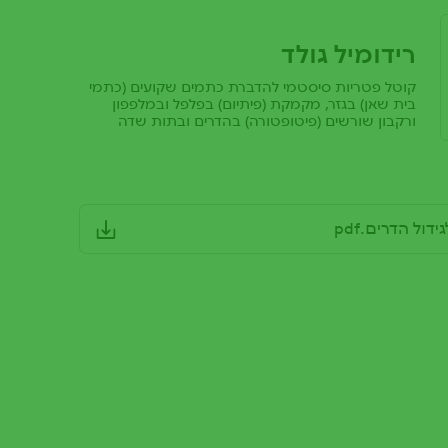
רידומיל גולד
קוטל פטריות סיסטמי להדברת כתמים שקועים (כתמי
בית שאן) בגזר, מקמקת (פיתיום) בפלפל ובמלפפון
ורקבון שורשים (פיטופטורה) בהדרים ובתות שדה
ול הדרים.pdf