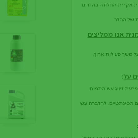
רת אקרית החלודה בהדרים
 של ההדר
נית אנו ממליצים
על משך פעילות ארוך.
ם על
:
פרעת זיווג עש התפוח
 הסינתטיים. להדברת עש
ובכך פוגע בתהליך הנשל