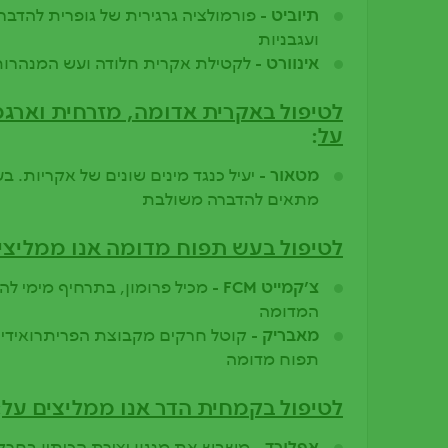
תיוביט -
פורמולציה גרגירית של גופרית להדב
ועגבניות
אינוורט -
לקטילת אקרית חלודה ועש המנהרות
לטיפול באקרית אדומה, מזרחית וארגמ
על
:
מטאור -
יעיל כנגד מינים שונים של אקריות. ב
מתאים להדברה משולבת
לטיפול בעש תפוח מדומה אנו ממליצי
צ׳קמייט FCM -
מכיל פרומון, בתרחיף מימי לה
המדומה
מאבריק -
קוטל חרקים מקבוצת הפריתרואידים
תפוח מדומה
לטיפול בקמחית הדר אנו ממליצים על
:
אפלורד -
משבש את מנגון יצירת הכיתין בחרק 