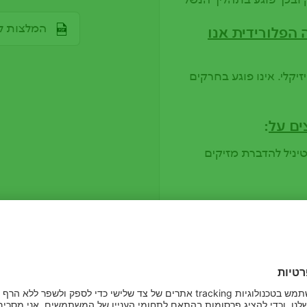
File
המלצות להג
הפלורידית אנו
יקלי. אינו פוגע בחרקים
ים על
:
יניל להדברת מזיקים