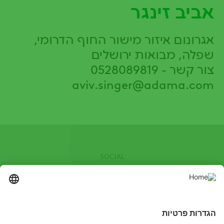
אביב זינגר
אגרונום איזור מישור החוף הדרומי,
שפלה, מבואות ירושלים
צור קשר - 0528089819
aviv.singer@adama.com
SOCIAL
Facebook
Youtube
Channel