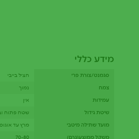
מידע כללי
סגמנט/צורת פרי
חציל בייבי
צמח
נמוך
עמידות
אין
שיטת גידול
שטח פתוח וב
מועד שתילה מיטבי
מרץ עד אוגוס
משקל ממוצע(גרם)
70-80