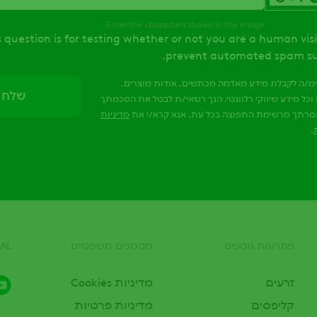
Enter the characters shown in the image.
s question is for testing whether or not you are a human vis
prevent automated spam su
ימ/ה לקבלת מידע מאדמה מכתשים, אודות מוצרים,
וכל מידע שיווקי רלוונטי. הנך רשאי/ת לבטל את הסכמתך
סרתך מרשימת התפוצה בכל עת. אנא קרא/י את
מדיניות
.
פתרונות נוספים
מסמכים משפטיים
AL
זרעים
מדיניות Cookies
קליפסים
מדיניות פרטיות