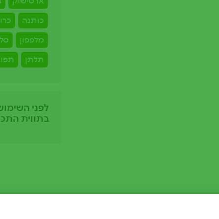
ארטישוק
ב
כותנה
כרו
מלפפון
סל
תלתן
תפו
לפני השימוש
בתווית התכש