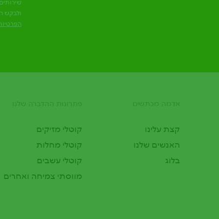
שירותים 
ולבקש ה
עמיר חדרה
הפרטיות
, צבי הנחל א.ת.
עמיר כפר סבא
, יוחנן הסנדלר 3
עמיר מושב חירות
אדמה מכתשים
פתרונות ההדברה שלנו
Footer
, גוש תל-מונד ת.ד. 480
קצת עלינו
קוטלי מזיקים
עמיר בנימינה
, א.ת. כביש זיכרון בנימינה
האנשים שלנו
קוטלי מחלות
בלוג
קוטלי עשבים
עמיר גבעת עדה
מווסתי צמיחה ואחרים
, מרכז המושבה
עמיר כפר תבור