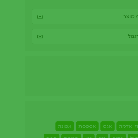
ף מוצר
זי אדמה
אגס
אספסת
אפונה