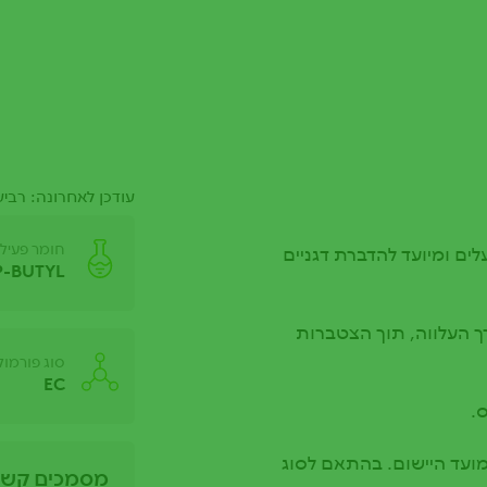
עודכן לאחרונה: רביעי, 23/02/2022 - 4
חומר פעיל
עלים ומיועד להדברת דגניים
P-BUTYL
 דגנול F נקלט בעיקר דרך העלווה, תוך הצטברות
סוג פורמול
EC
.
 לרוב, תוך 2-4 שבועות ממועד היישום. בהתאם לסוג
מסמכים קשו