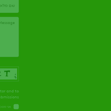
עמיר צרופה
, חוף כרמל
שם מלא
עמיר עשרת/כנות
Message
, עשרת ישובי גדרות
עמיר קרית גת
, מבוא סיוון 1 א.ת.
עמיר נתיבות
, ת.ד. 277 א.ת.
עמיר עין הבשור 1
, כניסה לקיבוץ ניר יצחק
itor and to
bmissions.
עמיר פדיה
, מ.א. גזר משק 35
אני מסכ