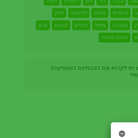
צל
בקיה
גזר
גפן
חמנית
חסה
ב
כרובית
כרפס
לחמצה
מלון
ק
עגבניה
פלפל
קינרס
קישוא
שום
ח
תפוח אדמה
 יש לקרוא את ההנחיות המופיעות
יר