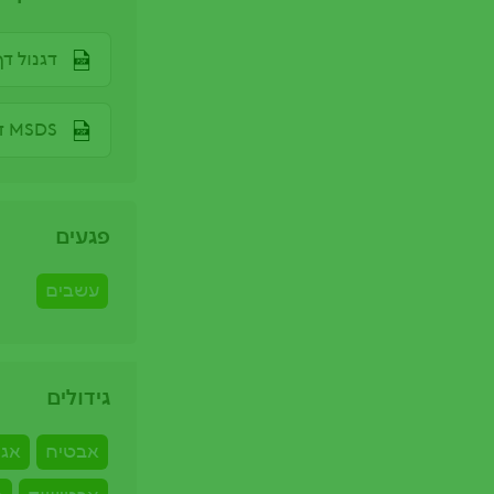
דגנול ד
MSDS דגנול
פגעים
עשבים
גידולים
אבטיח
אגו