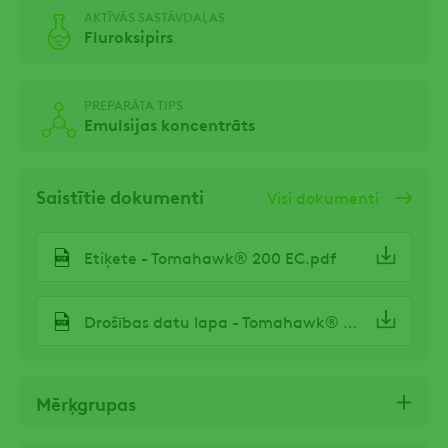
AKTĪVĀS SASTĀVDAĻAS
Fluroksipirs
PREPARĀTA TIPS
Emulsijas koncentrāts
Saistītie dokumenti
Visi dokumenti
Etiķete - Tomahawk® 200 EC.pdf
Drošības datu lapa - Tomahawk® 200 EC
Mērķgrupas