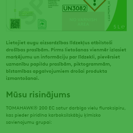
Lietojiet augu aizsardzības līdzekļus atbilstoši
drošības prasībām. Pirms lietošanas vienmēr izlasiet
marķējumu un informāciju par līdzekli, pievērsiet
uzmanību papildu prasībām, piktogrammām,
bīstamības apgalvojumiem drošai produkta
izmantošanai.
Mūsu risinājums
TOMAHAWK® 200 EC satur darbīgo vielu fluroksipiru,
kas pieder piridīna karboksilskābju ķīmisko
savienojumu grupai: