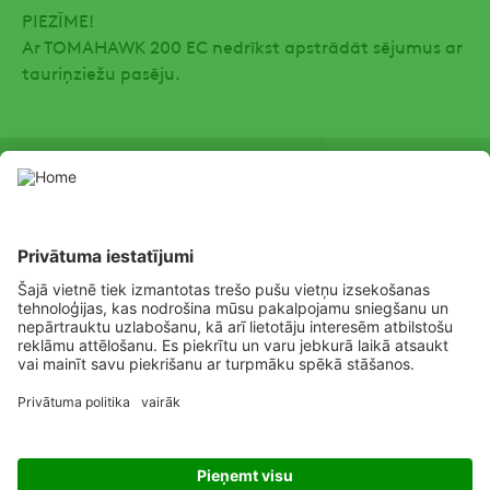
PIEZĪME!
Ar TOMAHAWK 200 EC nedrīkst apstrādāt sējumus ar
tauriņziežu pasēju.
SOCIAL
Youtube
Facebook
Channel
Lietojiet augu aizsardzības līdzekļus atbilstoši drošības prasībām.
Pirms lietošanas vienmēr izlasiet marķējumu un informāciju par
līdzekli, pievērsiet uzmanību papildu prasībām, piktogrammām,
bīstamības apgalvojumiem drošai produkta izmantošanai.