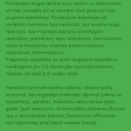
Fluroksipirs augos iekļūst caur lapām un dzinumiem,
un tiek novadīts arī uz saknēm, tam praktiski nav
augsnes iedarbības. Fluroksipirs iedarbojas kā
sintētisks hormonu tipa herbicīds, kas ierosina augu
reakcijas, kas ir tipiskas auksīnu izraisītajām
reakcijām, piemēram, lapu izliekšanos, čokurošanos,
malu ieritināšanos, stublāju paresnināšanos,
izliekšanos, deformēšanos.
Preparāta iedarbība uz aktīvi augošām nezālēm ir
novērojama jau 1-2 dienās pēc apsmidzināšanas.
Nezāles iet bojā 2-3 nedēļu laikā.
Herbicīds kontrolē nezāles zālienā, zālienā golfa
laukumā, daudzgadīgo stiebrzāļu sējumos (sēklai un
lopbarībai), ganībās, stiebrzāļu sēklu laukos sējas
gadā. Īpaši ieteicams, lai kontrolētu skābenes (Rumex
spp.), ārstniecības pieneni (Taraxacum officinale)-
tām apstrādes brīdī jābūt rozetes stadijā.