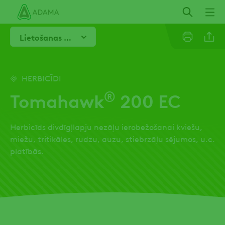
Izlaist
Lietošanas norādījumi
Linkedi
HERBICĪDI
®
Tomahawk
200 EC
Email
Herbicīds divdīgļlapju nezāļu ierobežošanai kviešu,
Facebo
miežu, tritikāles, rudzu, auzu, stiebrzāļu sējumos, u.c.
platībās.