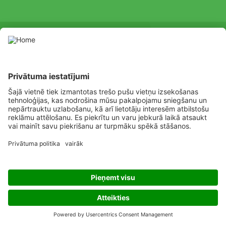
SOCIAL
Youtube
Facebook
Channel
Lietojiet augu aizsardzības līdzekļus atbilstoši drošības prasībām.
Pirms lietošanas vienmēr izlasiet marķējumu un informāciju par
līdzekli, pievērsiet uzmanību papildu prasībām, piktogrammām,
bīstamības apgalvojumiem drošai produkta izmantošanai.
Listen
Learn
Deliver
Copyright
© ADAMA