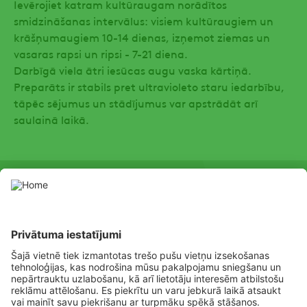
Ievērojiet katram kultūraugam norādītos
smidzināšanas intervālus: visiem kultūraugiem un
krāšņumaugiem 10-14 dienas, izņemot ziemas un
vasaras rapsi un ripsi - 7-21 diena.
Darbīgā viela ātri iesūcas augu vaska kārtiņā.
Preparāts ir stabils pret ultravioleto staru iedarbību,
tāpēc sējumus un stādījumus var apstrādāt arī
saulainā laikā.
SOCIAL
Youtube
Facebook
Channel
Lietojiet augu aizsardzības līdzekļus atbilstoši drošības prasībām.
Pirms lietošanas vienmēr izlasiet marķējumu un informāciju par