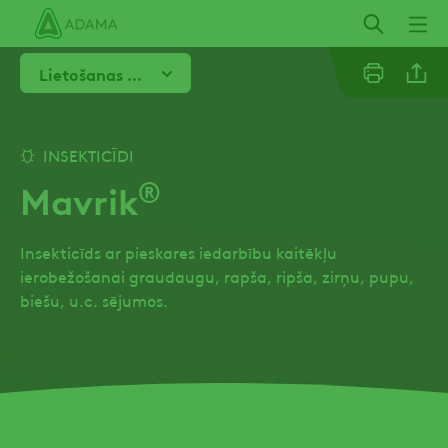
Izlaist
Lietošanas norādījumi
Linkedi
INSEKTICĪDI
®
Mavrik
Email
Insekticīds ar pieskares iedarbību kaitēkļu
Facebo
ierobežošanai graudaugu, rapša, ripša, zirņu, pupu,
biešu, u.c. sējumos.