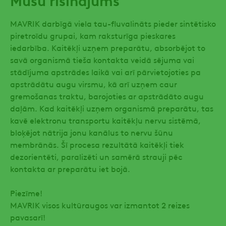
MAVRIK darbīgā viela tau-fluvalināts pieder sintētisko
piretroīdu grupai, kam raksturīga pieskares
iedarbība. Kaitēkļi uzņem preparātu, absorbējot to
savā organismā tieša kontakta veidā sējuma vai
stādījuma apstrādes laikā vai arī pārvietojoties pa
apstrādātu augu virsmu, kā arī uzņem caur
gremošanas traktu, barojoties ar apstrādāto augu
daļām. Kad kaitēkļi uzņem organismā preparātu, tas
kavē elektronu transportu kaitēkļu nervu sistēmā,
bloķējot nātrija jonu kanālus to nervu šūnu
membrānās. Šī procesa rezultātā kaitēkļi tiek
dezorientēti, paralizēti un samērā strauji pēc
kontakta ar preparātu iet bojā.
Piezīme!
MAVRIK visos kultūraugos var izmantot 2 reizes
pavasarī!