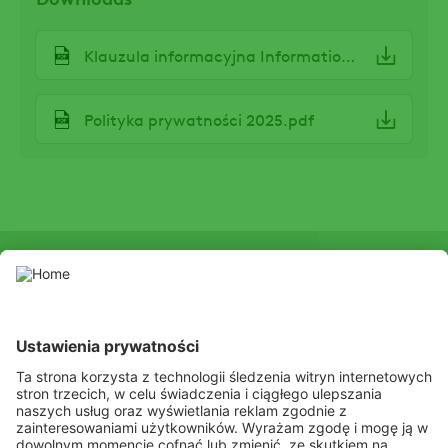
File
Klauzula informacyjna Information clause AMP SA_en.pdf
File
Polityka prywatności 2025.pdf
Niniejsza strona internetowa prezentuje środki ochrony roślin
dopuszczone do obrotu przez właściwe lokalne organy
administracji państwowej. Środki ochrony roślin należy stosować z
zachowaniem szczególnej ostrożności. Przed użyciem zawsze
należy zapoznać się z etykietą i informacjami o produkcie,
zwracając szczególną uwagę na dodatkowe instrukcje, piktogramy
oraz zwroty wskazujące rodzaj zagrożenia, aby zapewnić
bezpieczne stosowanie produktu.