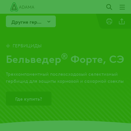
Пропустить
Другие гербициды для сахарной свеклы
Email
ГЕРБИЦИДЫ
®
Бельведер
Форте, СЭ
Whatsa
Трехкомпонентный послевсходовый селективный
гербицид для защиты кормовой и сахарной свеклы
Где купить?