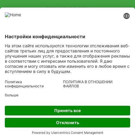
СОЦИАЛЬНЫЕ СЕТИ
Youtube
Channel
Центральный офис: 115114, Москва, ул. Земляной вал, д. 9, блок
5, этаж 5; +7(800)30-10-999, +7(495)123-32-72; russia@adama.com
Слушаем
Изучаем
Создаем
Copyright
© ADAMA
Legal
Условия использования веб-сайта ADAMA
Политика конфиденциальности
Глобальная политика противодействия взяткам и коррупции
Современное рабство
Политика в отношении файлов "Cookie"