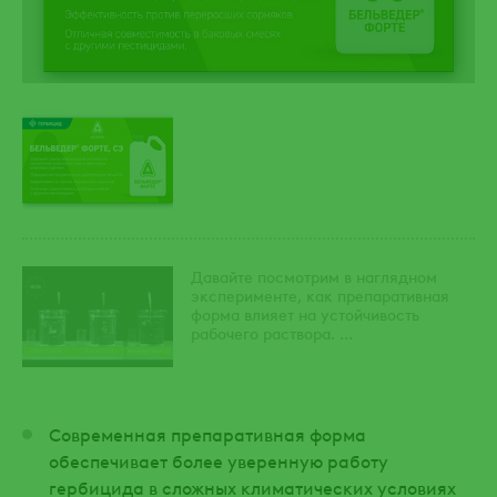
Давайте посмотрим в наглядном
эксперименте, как препаративная
форма влияет на устойчивость
рабочего раствора.
В видео мы сравнили способность
эмульгироваться трех препаративных
форм свекловичных гербицидов:
1. Концентрат эмульсии.
2. Масляная дисперсия.
Современная препаративная форма
3. Суспоэмульсия (новая форма
обеспечивает более уверенную работу
гербицида Бельведер® Форте).
гербицида в сложных климатических условиях