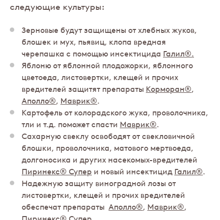
следующие культуры:
Зерновые будут защищены от хлебных жуков,
блошек и мух, пьявиц, клопа вредная
черепашка с помощью инсектицида
Галил®
.
Яблоню от яблонной плодожорки, яблонного
цветоеда, листовертки, клещей и прочих
вредителей защитят препараты
Корморан®
,
Аполло®
,
Маврик®
.
Картофель от колорадского жука, проволочника,
тли и т.д. поможет спасти
Маврик®
.
Сахарную свеклу освободят от свекловичной
блошки, проволочника, матового мертвоеда,
долгоносика и других насекомых-вредителей
Пиринекс® Супер
и новый инсектицид
Галил®
.
Надежную защиту виноградной лозы от
листовертки, клещей и прочих вредителей
обеспечат препараты
Аполло®
,
Маврик®
,
Пиринекс® Супер
.