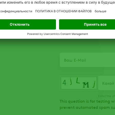
ыт и знания Александра, несомненно,
ие ADAMA в России и Беларуси.
Email
Какой
Enter the c
This question is for testing 
prevent automated spam su