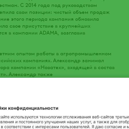
эстман. С 2014 года под руководством
епила свои позиции: чистый объем продаж
чение этого периода компания обновила
ила свое присутствие в крупнейших
тся в компании ADAMA, возглавив
летним опытом работы в агропромышленном
ссийских компаниях. Александр занимал
ора компании «Новатех», входящей в состав
т». Александр также
аж в России и СНГ в компании «Еврохим-
ента» работал Директором по маркетингу и
яжении 10 лет работал в компании AGCO, в
ьного директора в России. Возглавлял
в России. Александр имеет два диплома:
ерситета Альберты, Канада и политологии
 университета.