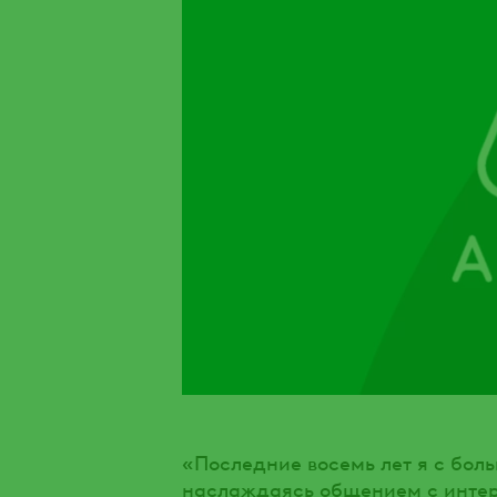
«Последние восемь лет я с бол
наслаждаясь общением с инте