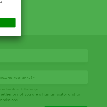
 код на картинке?
haracters shown in the image.
whether or not you are a human visitor and to
bmissions.