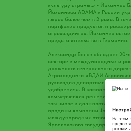
культуру страны.» - Йоханнес Б
Йоханнеса ADAMA в России укр
вырос более чем в 2 раза. В те
портфолио продуктов и расшир
агрохолдингах. Йоханнес остае
представительство в Германии.
Александр Белов обладает 20-
секторе в международных и ро
должность генерального директ
Агрохолдинга «ВДАИ Агроинвес
руководил департаментом прод
удобрения». В компании «Синг
коммерческих решений. На прот
том числе в должности Генерал
продажи компании John Deere 
международных отношений Унив
Ярославского государственного