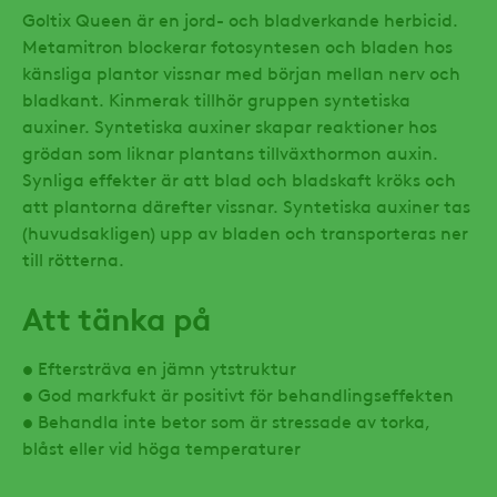
Goltix Queen är en jord- och bladverkande herbicid.
Metamitron blockerar fotosyntesen och bladen hos
känsliga plantor vissnar med början mellan nerv och
bladkant. Kinmerak tillhör gruppen syntetiska
auxiner. Syntetiska auxiner skapar reaktioner hos
grödan som liknar plantans tillväxthormon auxin.
Synliga effekter är att blad och bladskaft kröks och
att plantorna därefter vissnar. Syntetiska auxiner tas
(huvudsakligen) upp av bladen och transporteras ner
till rötterna.
Att tänka på
• Eftersträva en jämn ytstruktur
• God markfukt är positivt för behandlingseffekten
• Behandla inte betor som är stressade av torka,
blåst eller vid höga temperaturer