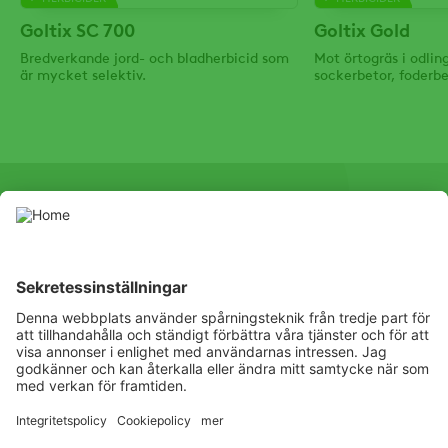
Goltix SC 700
Goltix Gold
Bredverkande jord- och bladherbicid som
Mot örtogräs i odlin
är mycket selektiv.
sockerbetor, foderb
SOCIAL
Instagram
Facebook
Listen
Learn
Deliver
Copyright
© ADAMA