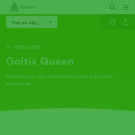
Hoppa
till
huvudinnehåll
Fler av våra Goltix produkter
Linkedi
HERBICIDER
Goltix Queen
Email
Kraftfull jord- och bladherbicid med två aktiva
Twitter
substanser
Facebo