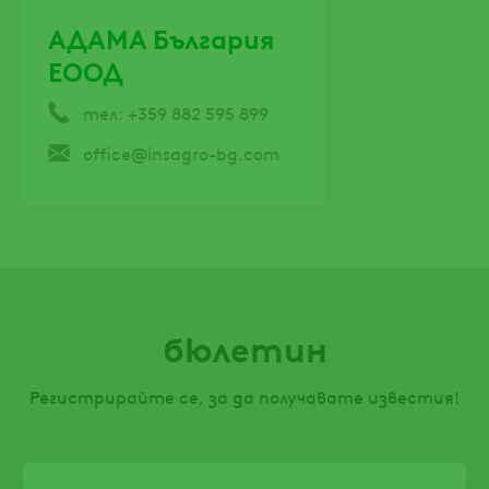
АДАМА България
ЕООД
тел: +359 882 595 899
office@insagro-bg.com
бюлетин
Регистрирайте се, за да получавате известия!
Email