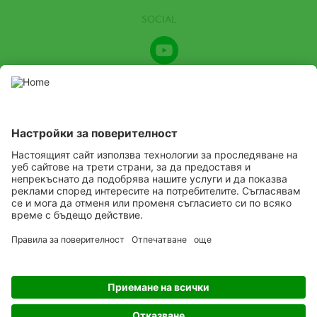
SOCIAL
Youtube
Channel
Този уебсайт представя продукти за растителна защита,
разрешени от съответните местни органи за растителна
защита. Използвайте продуктите за растителна защита
с повишено внимание. Винаги четете етикета и
информацията за продукта преди употреба, като
обръщате специално внимание на допълнителните
инструкции, пиктограми и предупреждения за опасност, за
да осигурите безопасна употреба на продукта.
Случаме
Учим
Доставямe
Copyright
© ADAMA
Legal
Глобална политика за бисквитки