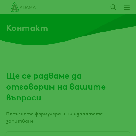
Премини
към
основното
Контакт
съдържание
Ще се радваме да
отговорим на вашите
въпроси
Попълнете формуляра и ни изпратете
запитване