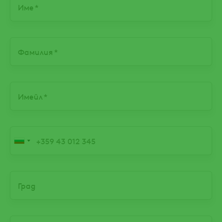
Име
Фамилия
Имейл
Телефонен номер
Град