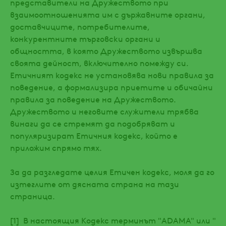
представители на Дружеството при
взаимоотношенията им с държавните органи,
доставчиците, потребителите,
конкурентните търговски органи и
общността, в която Дружеството извършва
своята дейност, включително помежду си.
Етичният кодекс не установява нови правила за
поведение, а формализира приетите и обичайни
правила за поведение на Дружеството.
Дружеството и неговите служители трябва
винаги да се стремят да подобряват и
популяризират Етичния кодекс, който е
приложим спрямо тях.
За да разгледате целия Етичен кодекс, моля да го
изтеглите от дясната страна на тази
страница.
[1] В настоящия Кодекс терминът "ADAMA" или "