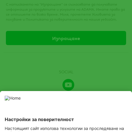
С натискането на "Изпращане" се съгласявате да получавате
информация за продуктите и услугите на ADAMA. Имате право да
се отпишете по всяко време. Моля, прочетете Условията за
ползване и Политиката за поверителност на нашия уебсайт.
SOCIAL
Youtube
Channel
Този уебсайт представя продукти за растителна защита,
разрешени от съответните местни органи за растителна
защита. Използвайте продуктите за растителна защита
с повишено внимание. Винаги четете етикета и
информацията за продукта преди употреба, като
обръщате специално внимание на допълнителните