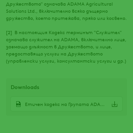
Дружеството" означава ADAMA Agricultural
Solutions Ltd., включително всяко дъщерно
дружество, което притежава, пряко или косвено.
[2] В настоящия Кодекс терминът "Служител"
означава служител на ADAMA, включително лице,
заемащо длъжност в Дружеството, и лице,
предоставящо услуги на Дружеството
(управленски услуги, консултантски услуги и др.)
Downloads
File
Етичен кодекс на Групата ADAMA.pdf