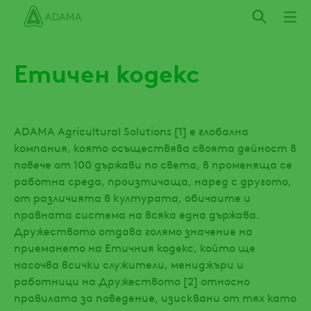
Премини
към
основното
съдържание
Етичен кодекс
ADAMA Agricultural Solutions [1] е глобална
компания, която осъществява своята дейност в
повече от 100 държави по света, в променяща се
работна среда, произтичаща, наред с другото,
от различията в културата, обичаите и
правната система на всяка една държава.
Дружеството отдава голямо значение на
приемането на Етичния кодекс, който ще
насочва всички служители, мениджъри и
работници на Дружеството [2] относно
правилата за поведение, изисквани от тях като