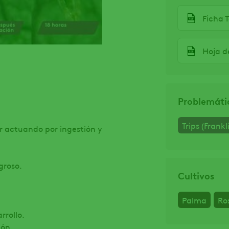
Ficha 
Hoja d
Problemáti
Trips (Frankl
r actuando por ingestión y
groso.
Cultivos
Palma
Ro
rrollo.
ión.