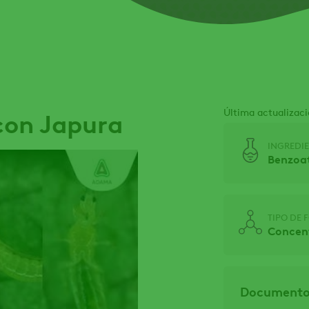
Última actualizaci
 con Japura
INGREDIE
Benzoa
TIPO DE
Concent
Documentos