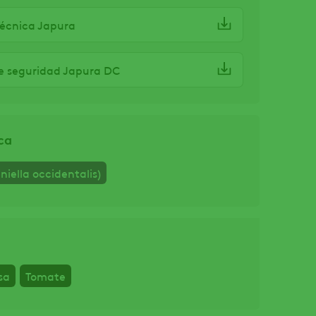
Técnica Japura
e seguridad Japura DC
ca
iniella occidentalis)
sa
Tomate