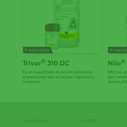
INSECTICIDAS
INSECTI
®
®
Trivor
310 DC
Nilo
Es un insecticida de acción sistémica
NILO es un
translaminar que actúa por ingestión y
por contac
contacto.
activos Bi
(250 g/L).
SOLUCIONES
CULTIVOS
Footer