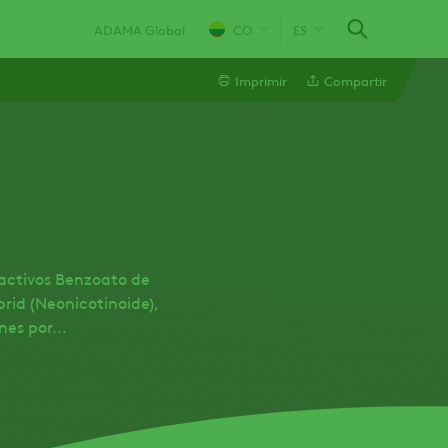
ADAMA Global
CO
ES
Imprimir
Compartir
Facebook
 activos Benzoato de
id (Neonicotinoide),
es por...