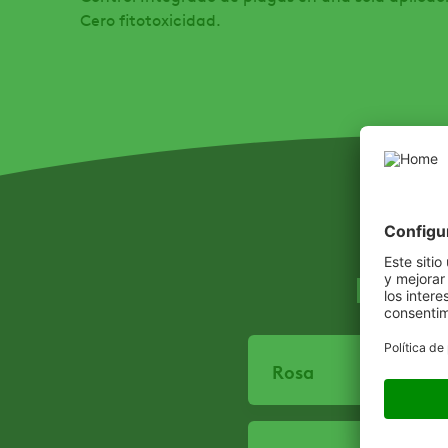
Cero fitotoxicidad.
Recom
Rosa