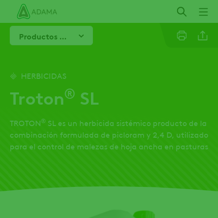
Pasar
al
contenido
Productos Destacados
principal
Facebo
HERBICIDAS
®
Troton
SL
®
TROTON
SL es un herbicida sistémico producto de la
combinación formulada de picloram y 2,4 D, utilizado
para el control de malezas de hoja ancha en pasturas