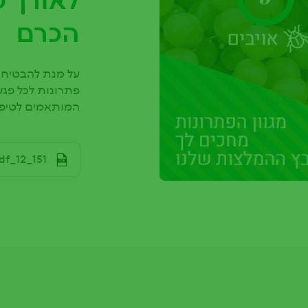
לאורך כ
הכרם
על מנת להבטיח י
פתרונות לכל פגע 
המותאמים לטיפו
File
151_12_gefen_for_site.pdf