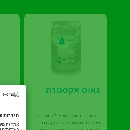
גאוס אקסטרה
סידל
תכשיר חדשני המכיל 2 חומרים
פעילים: סיסטמי ופרוטקטנטי
קבוצות
למניעה והדברת כשותית בגפן
לעמידו