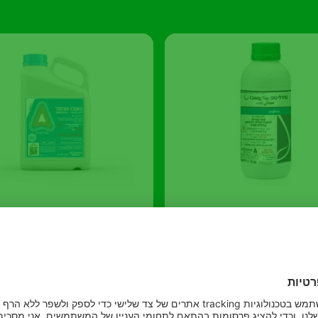
י טופ
באנג'ו פורטה
מכיל 2 חומרים פעילים מ-2
להגנה חזקה מפני כימשון
 שונות להפחתת סיכון
וכשותית, אינו שטיף ובעל ט
ת וליעילות גבוהה
פעולה ארוך.