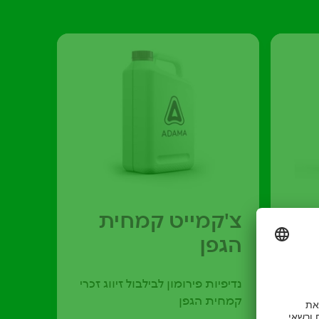
צ'קמייט קמחית
הגפן
נדיפיות פירומון לבילבול זיווג זכרי
ווח
קמחית הגפן