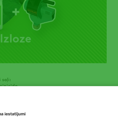
 soļi:
minicīda
 mājaslapā līdz 30.09.25