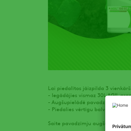
Lai piedalītos jāizpilda 3 vienkārši
- Iegādājies vismaz 30L AGIL gra
- Augšupielādē pavadzīmi ADAMA
- Piedalies vērtīgu balvu izlozē!
Saite pavadzīmju augšupielādei: