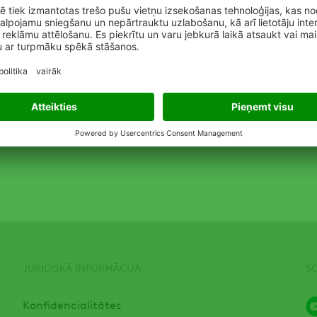
lv/izloze
 jebkura no ADAMA produktu izplatītājiem
JURIDISKĀ INFORMĀCIJA
S
Konfidencialitātes