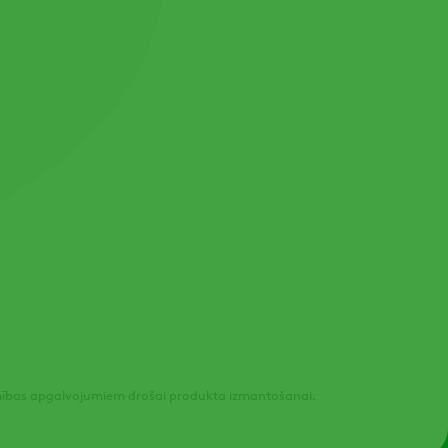
Channel
amības apgalvojumiem drošai produkta izmantošanai.