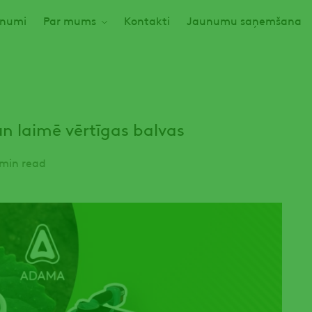
numi
Par mums
Kontakti
Jaunumu saņemšana
un laimē vērtīgas balvas
min read