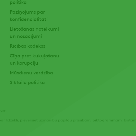
politika
Paziņojums par
konfidencialitāti
Lietošanas noteikumi
un nosacījumi
Rīcības kodekss
Cīņa pret kukuļošanu
un korupciju
Mūsdienu verdzība
Sīkfailu politika
ībām.
 par līdzekli, pievērsiet uzmanību papildu prasībām, piktogrammām, bīst