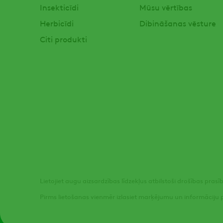
Insekticīdi
Mūsu vērtības
Herbicīdi
Dibināšanas vēsture
Citi produkti
Lietojiet augu aizsardzības līdzekļus atbilstoši drošības pras
Pirms lietošanas vienmēr izlasiet marķējumu un informāciju