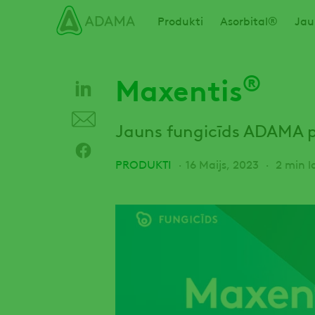
Izlaist
Main navigation
Produkti
Asorbital®
Jau
®
Maxentis
Jauns fungicīds ADAMA 
PRODUKTI
16 Maijs, 2023
2 min la