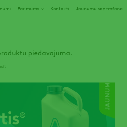
numi
Par mums
Kontakti
Jaunumu saņemšana
produktu piedāvājumā.
sīt