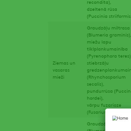
recondita),
dzeltenā rūsa
(Puccinia striiformis
Graudzāļu miltrasa
(Blumeria graminis
miežu lapu
tīklplankumainība
(Pyrenophora teres
Ziemas un
stiebrzāļu
vasaras
gredzenplankumai
mieži
(Rhynchosporium
secalis),
pundurrūsa (Puccin
hordei),
vārpu fuzarioze
(Fusarium spp.)
Graudzāļu miltrasa
(Blumeria graminis