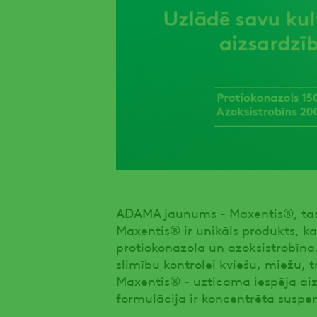
ADAMA jaunums - Maxentis®, tas i
Maxentis® ir unikāls produkts, k
protiokonazola un azoksistrobīna. 
slimību kontrolei kviešu, miežu, t
Maxentis® - uzticama iespēja ai
formulācija ir koncentrēta suspens