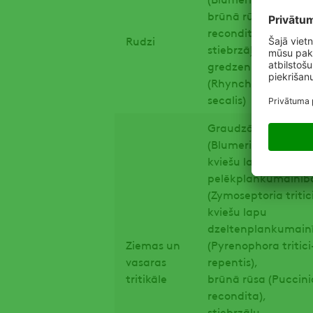
brūnā rūsa (Puccini
recondita),
Rudzi
stiebrzāļu
gredzenplankumai
(Rhynchosporium
secalis)
Graudzāļu miltrasa
(Blumeria graminis
kviešu lapu
pelēkplankumainīb
(Zymoseptoria tritici
kviešu lapu
dzeltenplankumain
Ziemas un
(Pyrenophora tritici
vasaras
repentis),
tritikāle
brūnā rūsa (Puccini
recondita),
stiebrzāļu