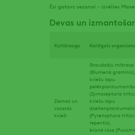
Esi gatavs sezonai - izvēlies Maxe
Devas un izmantošan
Kultūraugs
Kaitīgais organism
Graudzāļu miltrasa
(Blumeria graminis
kviešu lapu
pelēkplankumainīb
(Zymoseptoria triti
Ziemas un
kviešu lapu
vasaras
dzeltenplankumain
kvieši
(Pyrenophora tritici
repentis),
brūnā rūsa (Puccini