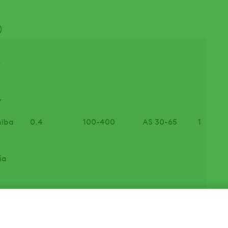
)
),
),
nība
0.4
100-400
AS 30-65
1
ia
),