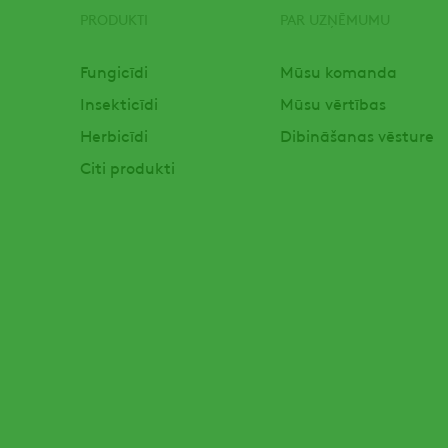
PRODUKTI
PAR UZŅĒMUMU
Footer
Fungicīdi
Mūsu komanda
Insekticīdi
Mūsu vērtības
Herbicīdi
Dibināšanas vēsture
Citi produkti