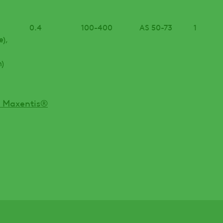
0.4
100-400
AS 50-73
1
ae),
)
u Maxentis®