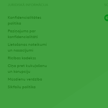
JURIDISKĀ INFORMĀCIJA
S
Konfidencialitātes
politika
Paziņojums par
konfidencialitāti
Lietošanas noteikumi
un nosacījumi
Rīcības kodekss
Cīņa pret kukuļošanu
un korupciju
Mūsdienu verdzība
Sīkfailu politika