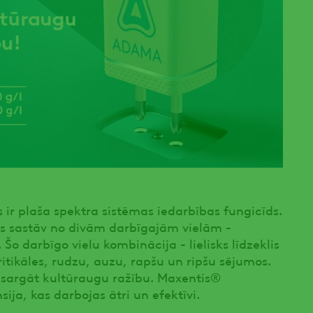
r plaša spektra sistēmas iedarbības fungicīds.
as sastāv no divām darbīgajām vielām -
Šo darbīgo vielu kombinācija - lielisks līdzeklis
ritikāles, rudzu, auzu, rapšu un ripšu sējumos.
zsargāt kultūraugu ražību. Maxentis®
ija, kas darbojas ātri un efektīvi.