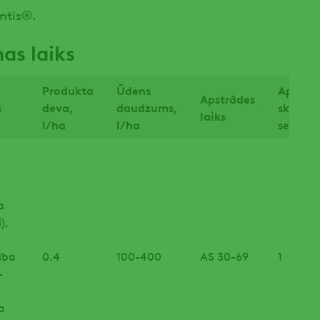
ntis®.
as laiks
Produkta
Ūdens
Apstrā
Apstrādes
s
deva,
daudzums,
skaits
laiks
l/ha
l/ha
sezonā
),
a
ci),
ība
0.4
100-400
AS 30-69
1
-
a