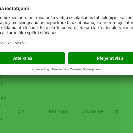
a
0.4
100-400
AS 30-65
1
nība
),
a
),
ība
-
0.4
100-400
AS 30-69
1
a