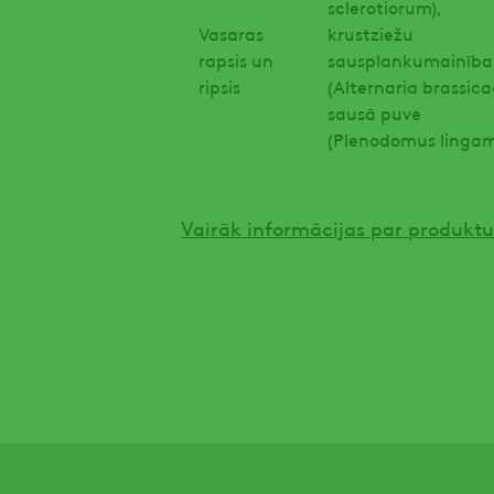
sclerotiorum),
Vasaras
krustziežu
rapsis un
sausplankumainība
ripsis
(Alternaria brassic
sausā puve
(Plenodomus lingam
Vairāk informācijas par produkt