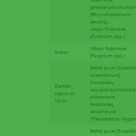
gredzenplankumai
(Rhynchosporium
secalis),
vārpu fuzarioze
(Fusarium spp.)
Vārpu fuzarioze
Auzas
(Fusarium spp.)
Baltā puve (Scleroti
sclerotiorum),
krustziežu
Ziemas
sausplankumainība
rapsis un
(Alternaria
ripsis
brassicae),
sausā puve
(Plenodomus lingam
Baltā puve (Scleroti