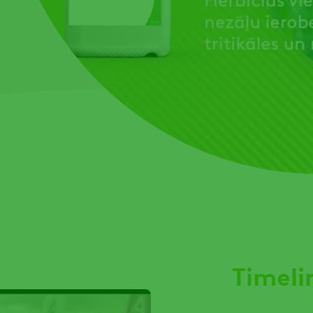
u
Timeli