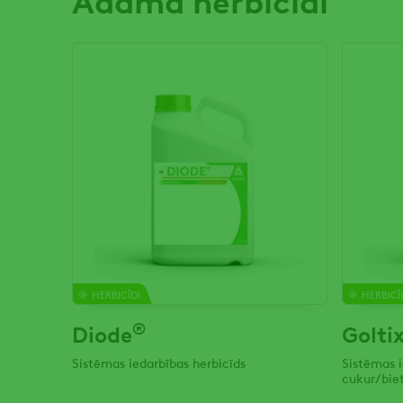
HERBICĪDI
HERBICĪ
®
Diode
Golti
Sistēmas iedarbības herbicīds
Sistēmas i
cukur/bi