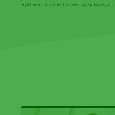
reģistrēties un saņemt šo pievilcīgo piedāvājum
no KS VAKS!