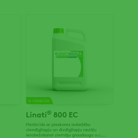
HERBICĪDI
®
Linati
800 EC
Herbicīds ar pieskares iedarbību
viendīgļlapju un divdīgļlapju nezāļu
ierobežošanai ziemāju graudaugu u.c.