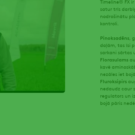
Timeline® FX ir
satur trīs darb
nodrošinātu pla
kontroli.
Pinoksadēns
, 
daļām, tas īsi 
sarkani sārtas 
Florasulams
au
kavē aminoskābj
nezāles iet bojā
Fluroksipirs
aug
nedaudz caur s
regulators un i
bojā pāris nedē