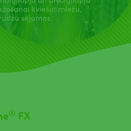
®
ne
FX