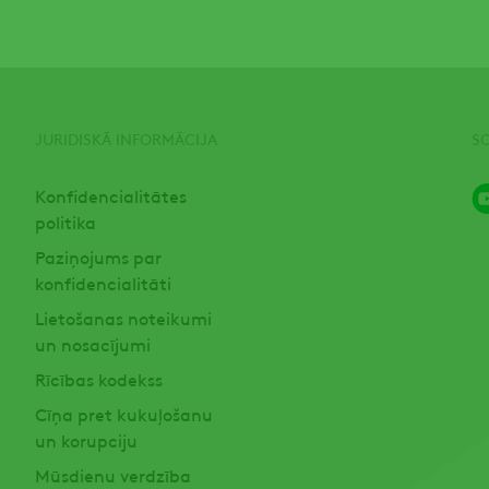
JURIDISKĀ INFORMĀCIJA
S
Konfidencialitātes
politika
Paziņojums par
konfidencialitāti
Lietošanas noteikumi
un nosacījumi
Rīcības kodekss
Cīņa pret kukuļošanu
un korupciju
Mūsdienu verdzība