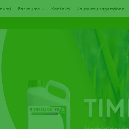
numi
Par mums
Kontakti
Jaunumu saņemšana