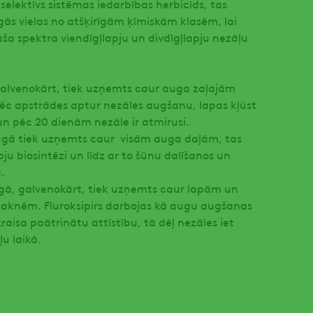
 selektīvs sistēmas iedarbības herbicīds, tas
īgās vielas no atšķirīgām ķīmiskām klasēm, lai
ša spektra viendīgļlapju un divdīgļlapju nezāļu
galvenokārt, tiek uzņemts caur auga zaļajām
pēc apstrādes aptur nezāles augšanu, lapas kļūst
un pēc 20 dienām nezāle ir atmirusi.
gā tiek uzņemts caur visām auga daļām, tas
u biosintēzi un līdz ar to šūnu dalīšanos un
.
ā, galvenokārt, tiek uzņemts caur lapām un
aknēm. Fluroksipirs darbojas kā augu augšanas
zraisa paātrinātu attīstību, tā dēļ nezāles iet
ļu laikā.