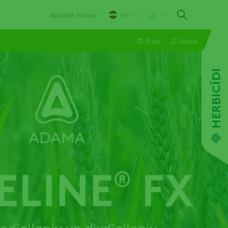
ADAMA Global
LV
LV
Print
Share
Linkedin
Email
Facebook