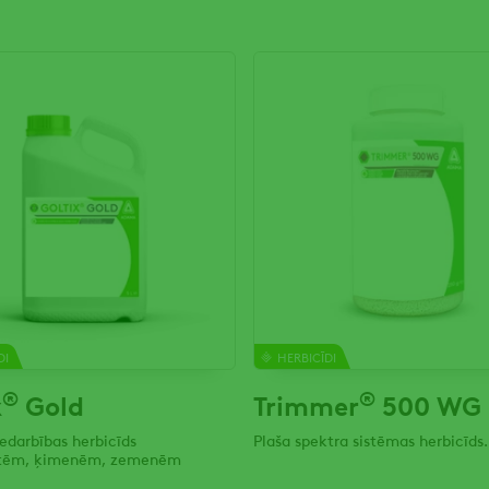
DI
HERBICĪDI
®
®
x
Gold
Trimmer
500 WG
edarbības herbicīds
Plaša spektra sistēmas herbicīds.
etēm, ķimenēm, zemenēm