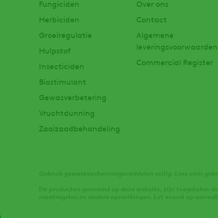
Fungiciden
Over ons
Herbiciden
Contact
Groeiregulatie
Algemene
leveringsvoorwaarden
Hulpstof
Commercial Register
Insecticiden
Biostimulant
Gewasverbetering
Vruchtdunning
Zaaizaadbehandeling
Gebruik gewasbeschermingsmiddelen veilig. Lees vóór gebru
De producten genoemd op deze website, zijn toegelaten doo
maatregelen en andere opmerkingen. Let vooral op aanvull