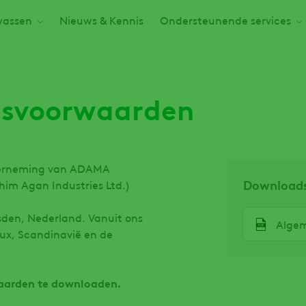
assen
Nieuws & Kennis
Ondersteunende services
gsvoorwaarden
derneming van ADAMA
Download
him Agan Industries Ltd.)
File
sden, Nederland. Vanuit ons
Algem
lux, Scandinavië en de
waarden te downloaden.