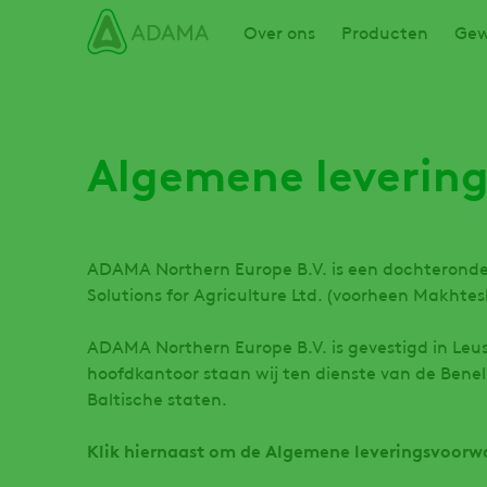
Overslaan
Main navigation
Over ons
Producten
Gew
en
naar
de
inhoud
gaan
Algemene leverin
ADAMA Northern Europe B.V. is een dochteron
Solutions for Agriculture Ltd. (voorheen Makhtes
ADAMA Northern Europe B.V. is gevestigd in Leu
hoofdkantoor staan wij ten dienste van de Bene
Baltische staten.
Klik hiernaast om de Algemene leveringsvoor