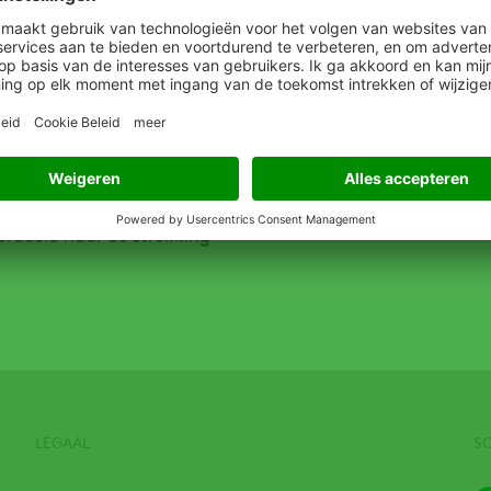
lgemene voorwaarden op enig
ietigd worden, dan blijven
ng. Adama en Koper zullen
de, bepaling overeen te
trekking van de
men. Indien zich tussen
algemene voorwaarden is
ordeeld naar de strekking
LEGAAL
S