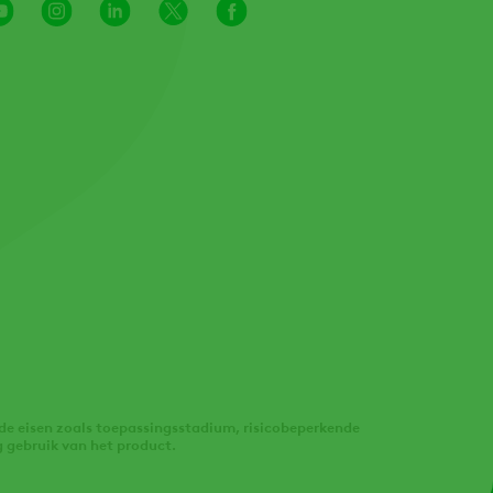
Youtube
Instagram
LinkedIn
X
Facebook
Channel
de eisen zoals toepassingsstadium, risicobeperkende
 gebruik van het product.