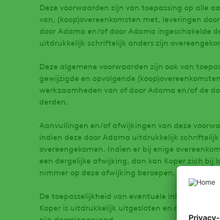
Deze voorwaarden zijn van toepassing op alle aa
van, (koop)overeenkomsten met, leveringen do
door Adama en/of door Adama ingeschakelde der
uitdrukkelijk schriftelijk anders zijn overeengek
Deze algemene voorwaarden zijn ook van toepas
gewijzigde en opvolgende (koop)overeenkomsten
werkzaamheden van of door Adama en/of de do
derden.
Aanvullingen en/of afwijkingen van deze voorwa
indien deze door Adama uitdrukkelijk schriftelijk
overeengekomen. Indien er bij enige overeenko
een dergelijke afwijking, dan kan Koper zich bij
nimmer op deze afwijking beroepen.
De toepasselijkheid van eventuele inkoop-of an
Koper is uitdrukkelijk uitgesloten en de alge
zijn doorslaggevend.