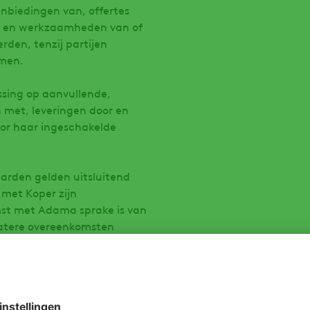
nbiedingen van, offertes
or en werkzaamheden van of
den, tenzij partijen
omen.
sing op aanvullende,
 met, leveringen door en
or haar ingeschakelde
arden gelden uitsluitend
 met Koper zijn
mst met Adama sprake is van
 latere overeenkomsten
dere voorwaarden van de
mene voorwaarden van Adama