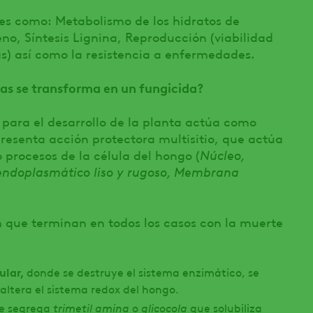
es como: Metabolismo de los hidratos de
no, Síntesis Lignina, Reproducción (viabilidad
as) así como la resistencia a enfermedades.
las se transforma en un fungicida?
 para el desarrollo de la planta actúa como
presenta acción protectora multisitio, que actúa
o procesos de la célula del hongo (
Núcleo,
 endoplasmático liso y rugoso, Membrana
 que terminan en todos los casos con la muerte
ular,
donde se destruye el sistema enzimático, se
 altera el sistema redox del hongo.
trimetil amina
glicocola
e segrega
o
que solubiliza