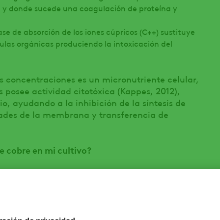
n y donde sucede una coagulación de proteína y
ase de absorción de los iones cúpricos (C++) sustituye
ulas orgánicas produciendo la intoxicación del
 concentraciones es un micronutriente celular,
 posee actividad citotóxica (Kappes, 2012),
o, ayudando a la inhibición de la síntesis de
dades de la membrana y transferencia de
e cobre en mi cultivo?
a de los compuestos de Cobre, se basa en la
ion Cobre (II) o Cu2+ en contacto con el agua.
para aplicar cobre en los cultivos, los motivos
or ejemplo el control de la enfermedad del