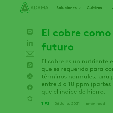
Pasar
Main navigation
Soluciones
Cultivos
al
contenido
principal
El cobre como 
futuro
El cobre es un nutriente e
que es requerido para com
términos normales, una p
entre 3 a 10 ppm (partes
que el índice de hierro.
TIPS
06 Julio, 2021
6min read