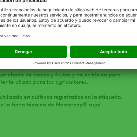
cultivo de vid, sobre esta enfermedad son muy
z de tener un efecto residual y duradero, posee
tercop®, es el producto más versátil para el
 y bacterianas con características
cias a su formulación como complejo cúprico,
 una concentración de cobre metal de 60g/L.,
ción del 90% y acción sub cuticular, con
 Mastercop tiene una alta compatibilidad con
manchado de bayas y frutos y no es tóxico para
lente aliado para los agricultores.
ilizado en cultivos registrados en la etiqueta.
aquí
a la ficha técnica de Mastercop®