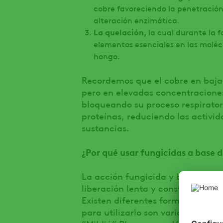
cobre favoreciendo la penetració
alteración enzimática.
La quelación,
la cual durante la f
elementos esenciales en las moléc
hongo.
Recordemos que el cobre en bajas
pero en elevadas concentraciones
bloqueando su proceso respiratori
proteínas, reduciendo las activi
sustancias.
¿Por qué usar fungicidas a base d
La acción fungicida y bactericid
liberación lenta y constante del 
Existen diferentes formulaciones 
para utilizarlo son varios como p