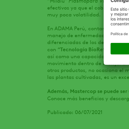
“Mildiú”
Plasmopara Viticola
en 
efectivos ya que el cobre es capa
muy poca volatilidad.
En ADAMA Perú, contamos con Mas
manejo de enfermedades fúngicas
diferenciadas de los demás, gra
“Tecnología BioRetain®”
con
, a
así como una capacidad de ioniza
movimiento dentro de la hoja. El
otros productos, no ocasiona el 
las plantas cultivadas, es un exce
Además, Mastercop se puede ser ut
Conoce más beneficios y descarg
Publicado: 06/07/2021