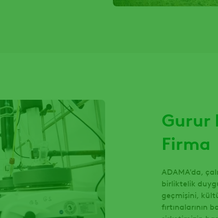
Gurur
Firma
ADAMA'da, çalış
birliktelik duy
geçmişini, kült
fırtınalarının 
şirketimizin baş