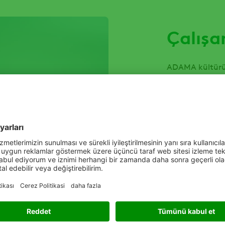
Çalışa
ADAMA kültürün
öğrenme teşvik 
öğrenme teknolo
yapıyoruz.
En son bilgiler 
edinmek ve pro
lüks değil, kari
ADAMA'da tek sı