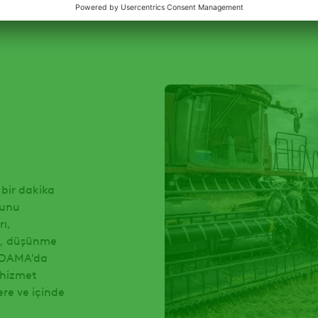
bir dakika
ğunu
rı,
ni , düşünme
 ADAMA'da
 hizmet
lere ve içinde