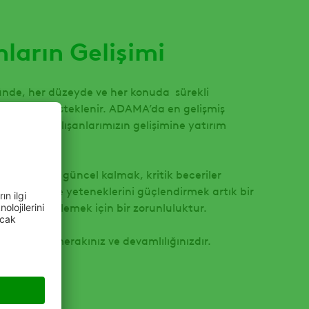
nların Gelişimi
de, her düzeyde ve her konuda sürekli
edilir ve desteklenir. ADAMA’da en gelişmiş
jileriyle çalışanlarımızın gelişimine yatırım
ve trendlerle güncel kalmak, kritik beceriler
blem çözme yeteneklerini güçlendirmek artık bir
yerinizde ilerlemek için bir zorunluluktur.
nır kendi merakınız ve devamlılığınızdır.