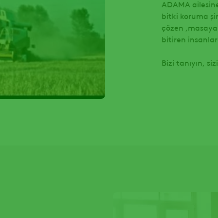
ADAMA ailesine
bitki koruma şir
çözen ,masaya y
bitiren insanla
Bizi tanıyın, si