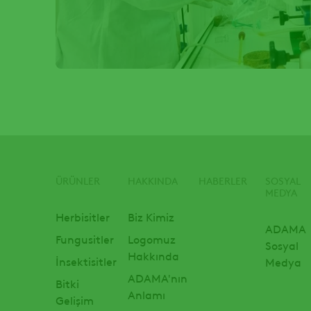
ÜRÜNLER
HAKKINDA
HABERLER
SOSYAL
Footer
MEDYA
Herbisitler
Biz Kimiz
ADAMA
Fungusitler
Logomuz
Sosyal
Hakkında
İnsektisitler
Medya
ADAMA'nın
Bitki
Anlamı
Gelişim