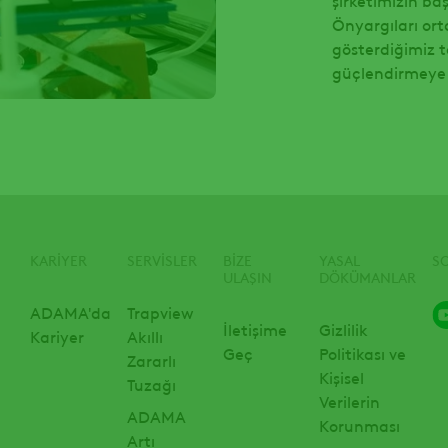
Önyargıları ort
gösterdiğimiz t
güçlendirmeye k
KARIYER
SERVISLER
BIZE
YASAL
S
ULAŞIN
DÖKÜMANLAR
ADAMA'da
Trapview
İletişime
Gizlilik
Kariyer
Akıllı
Geç
Politikası ve
Zararlı
Kişisel
Tuzağı
Verilerin
ADAMA
Korunması
Artı