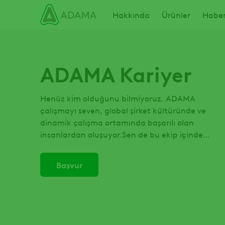
Ana
Main navigation
Hakkında
Ürünler
Haber
içeriğe
atla
ADAMA Kariyer
Henüz kim olduğunu bilmiyoruz. ADAMA
çalışmayı seven, global şirket kültüründe ve
dinamik çalışma ortamında başarılı olan
insanlardan oluşuyor.Sen de bu ekip içinde
olmak ister misin?
Başvur