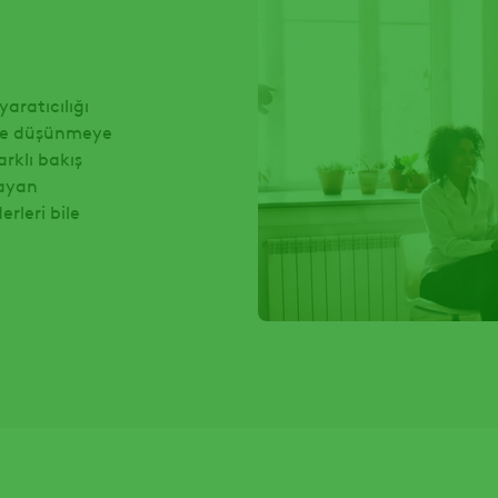
aratıcılığı
ilde düşünmeye
rklı bakış
mayan
rleri bile