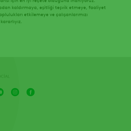
adan kaldırmaya, eşitliği teşvik etmeye, faaliyet
oplulukları etkilemeye ve çalışanlarımızı
ararlıyız.
OCIAL
Youtube
Instagram
Facebook
Channel