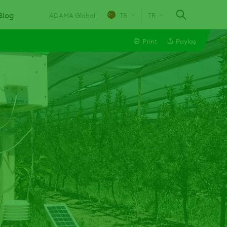
Blog
ADAMA Global
TR
TR
Print
Paylaş
Linkedin
Email
Whatsapp
Twitter
Facebook