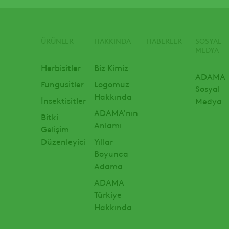
ÜRÜNLER
HAKKINDA
HABERLER
SOSYAL
Footer
MEDYA
Herbisitler
Biz Kimiz
ADAMA
Fungusitler
Logomuz
Sosyal
Hakkında
İnsektisitler
Medya
ADAMA'nın
Bitki
Anlamı
Gelişim
Düzenleyici
Yıllar
Boyunca
Adama
ADAMA
Türkiye
Hakkında