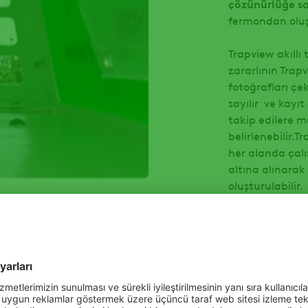
çözünürlüğe s
fermondan oluş
Trapview akıllı
zararlının Tra
fotoğrafları çek
sayılır ve kayıt
takip edilere 
belirlenebilir.T
her alanda çalı
altına alınarak
oluşturulabilir.