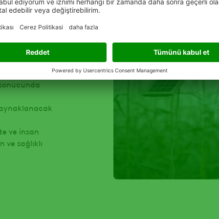
n gerekli
n sonucunda
 kaynaklanacak
te ve insan
 ve sağlıklı