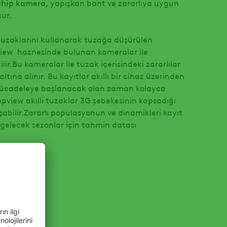
ahip kamera,
yapışkan bant ve zararlıya uygun
ur.
 tuzaklarını kullanarak tuzağa düşürülen
pview haznesinde bulunan kameralar ile
ilir.Bu kameralar ile tuzak içerisindeki zararlılar
 altına alınır. Bu kayıtlar akıllı bir cihaz üzerinden
mücadeleye başlanacak olan zaman kolayca
rapview akıllı tuzaklar 3G şebekesinin kapsadığı
şabilir.Zararlı populasyonun ve dinamikleri kayıt
 gelecek sezonlar için tahmin datası