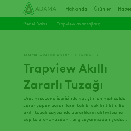
Ana
Main navigation
Hakkında
Ürünler
Haber
içeriğe
atla
Genel Bakış
Trapview avantajları;
ADAMA TARAFINDAN DESTEKLENMEKTEDIR.
Trapview Akıllı
Zararlı Tuzağı
Üretim sezonu içerisinde yetiştirilen mahsülde
zarar yapan zararlıların takibi çok kritiktir. Bu
akıllı tuzak sayesinde zararlıların aktivitesine
cep telefonunuzdan , bilgisayarınızdan yada
tabletinizden ulaşabilirsiniz.