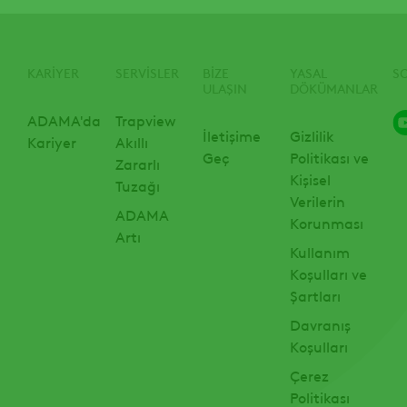
KARIYER
SERVISLER
BIZE
YASAL
S
ULAŞIN
DÖKÜMANLAR
ADAMA'da
Trapview
İletişime
Gizlilik
Kariyer
Akıllı
Geç
Politikası ve
Zararlı
Kişisel
Tuzağı
Verilerin
ADAMA
Korunması
Artı
Kullanım
Koşulları ve
Şartları
Davranış
Koşulları
Çerez
Politikası