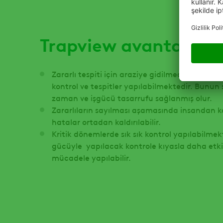
Trapview avantajları;
Zararlı tespiti için araziye gidilmeden uzakta
kontrol ve tespitler yapılabilmektedir. Bunu
zaman ve işgücü tasarrufu sağlanmış olur.
Zararlıların sayılması aşamasında insandan
hatalar ortadan kaldırılabilir.
Kritik dönemlerde sık sık kontrol yapılabilmek
gücüyle yapılacak kontrole kıyasla daha etkin
mücadele yapılabilir.