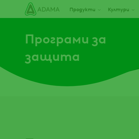
Премини
Main navigation
Продукти
Култури
към
основното
съдържание
Програми за
защита