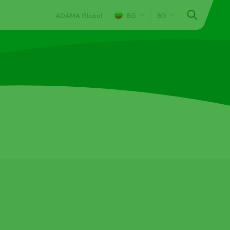
ADAMA Global
BG
BG