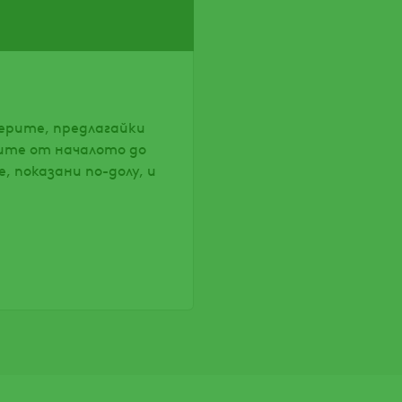
ерите, предлагайки
ите от началото до
, показани по-долу, и