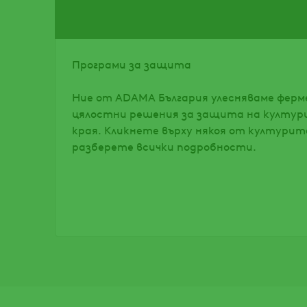
Програми за защита
Ние от ADAMA България улесняваме ферм
цялостни решения за защита на култур
края. Кликнете върху някоя от културите
разберете всички подробности.