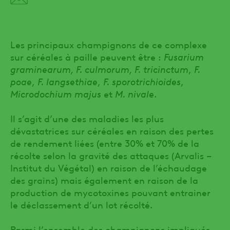
Les principaux champignons de ce complexe
sur céréales à paille peuvent être :
Fusarium
graminearum, F. culmorum, F. tricinctum
,
F.
poae
,
F. langsethiae
,
F. sporotrichioides
,
Microdochium majus
et
M. nivale
.
Il s’agit d’une des maladies les plus
dévastatrices sur céréales en raison des pertes
de rendement liées (entre 30% et 70% de la
récolte selon la gravité des attaques (Arvalis –
Institut du Végétal) en raison de l’échaudage
des grains) mais également en raison de la
production de mycotoxines pouvant entrainer
le déclassement d’un lot récolté.
Parmi l’ensemble des champignons impliqués,