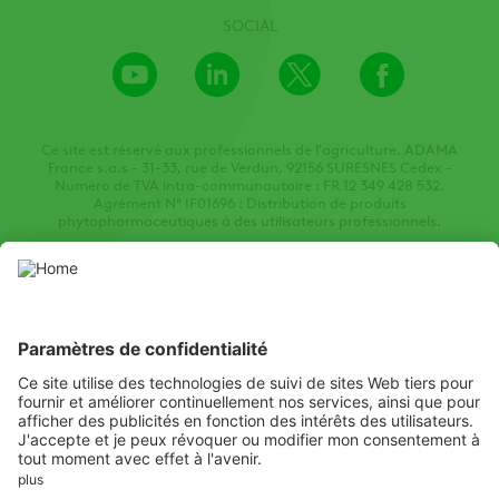
SOCIAL
Youtube
LinkedIn
X
Facebook
Channel
Ce site est réservé aux professionnels de l'agriculture. ADAMA
France s.a.s - 31-33, rue de Verdun, 92156 SURESNES Cedex -
Numéro de TVA intra-communautaire : FR 12 349 428 532.
Agrément N° IF01696 : Distribution de produits
phytopharmaceutiques à des utilisateurs professionnels.
Ce site web présente des produits phytopharmaceutiques autorisés
par les autorités locales de protection des végétaux compétentes.
Utilisez les produits phytopharmaceutiques avec prudence. Lisez
toujours l'étiquette et les informations sur le produit avant
l'utilisation, en accordant une attention particulière aux
instructions supplémentaires, aux pictogrammes et aux mentions
de danger pour assurer une utilisation sûre du produit.
Listen
Learn
Deliver