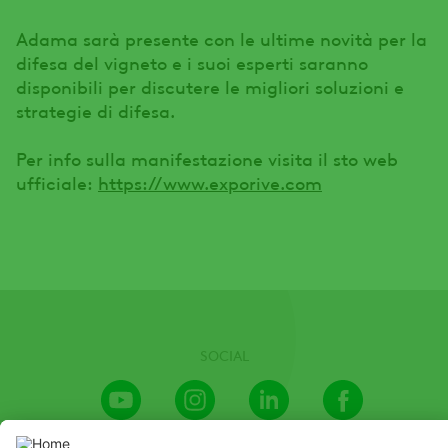
Adama sarà presente con le ultime novità per la
difesa del vigneto e i suoi esperti saranno
disponibili per discutere le migliori soluzioni e
strategie di difesa.
Per info sulla manifestazione visita il sto web
ufficiale:
https://www.exporive.com
SOCIAL
Youtube
Instagram
LinkedIn
Facebook
Channel