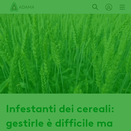
Salta
al
contenuto
principale
Infestanti dei cereali:
gestirle è difficile ma