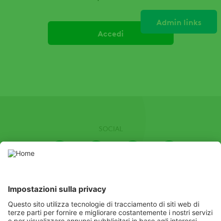
Admin links
Schede
primarie
SOCIAL
Youtube
Instagram
LinkedIn
Facebook
Channel
In questo sito web sono presenti prodotti fitosanitari autorizzati dal
Ministero della Salute. Usare i prodotti fitosanitari con
precauzione. Prima dell’uso leggere sempre l’etichetta e le
informazioni sul prodotto con particolare attenzione alle
prescrizioni supplementari, ai pittogrammi e le frasi di pericolo per