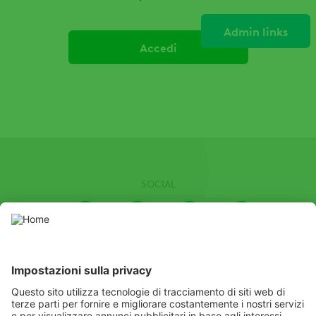
Admin links
Schede
primarie
SOCIAL
Youtube
Instagram
LinkedIn
Facebook
Channel
In questo sito web sono presenti prodotti fitosanitari autorizzati dal
Ministero della Salute. Usare i prodotti fitosanitari con
precauzione. Prima dell’uso leggere sempre l’etichetta e le
informazioni sul prodotto con particolare attenzione alle
prescrizioni supplementari, ai pittogrammi e le frasi di pericolo per