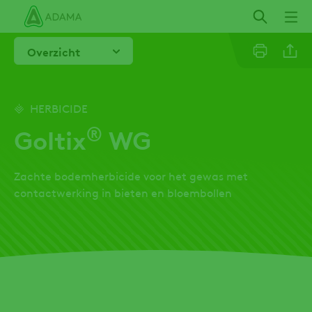
Overslaan
en
naar
Overzicht
de
inhoud
gaan
Linkedi
HERBICIDE
®
Goltix
WG
Email
Zachte bodemherbicide voor het gewas met
Whatsa
contactwerking in bieten en bloembollen
Twitter
Facebo