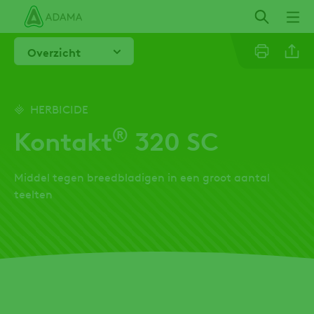
Overslaan
en
naar
Overzicht
de
inhoud
gaan
Linkedi
HERBICIDE
®
Kontakt
320 SC
Email
Middel tegen breedbladigen in een groot aantal
Whatsa
teelten
Twitter
Facebo