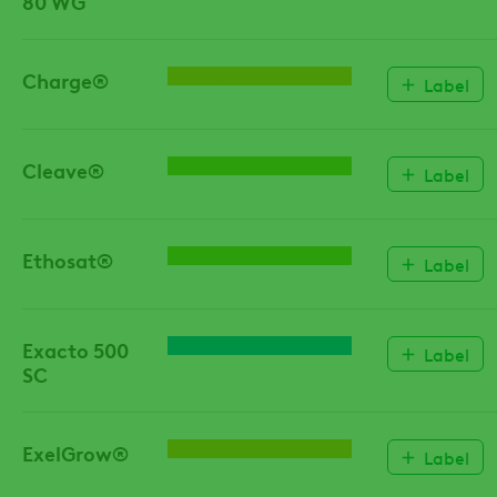
80 WG
Charge®
GEWASVERBETERING
Label
Cleave®
HERBICIDE
Label
Ethosat®
HERBICIDE
Label
Exacto 500
FUNGICIDE
Label
SC
ExelGrow®
BIOSTIMULANT
Label