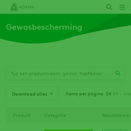
Overslaan
en
naar
Gewasbescherming
de
inhoud
gaan
Items per pagina
24
50
- Alle
Download alles
Product
Categorie
Beschikbare