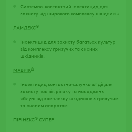
Системно-контактний інсектицид для
захисту від широкого комплексу шкідників
®
ЛАМДЕКС
Інсектицид для захисту багатьох культур
від комплексу гризучих та сисних
шкідників.
®
МАВРІК
Інсектицид контактно-шлункової дії для
захисту посівів ріпаку та насаджень
яблуні від комплексу шкідників з гризучим
та сисним апаратом.
®
ПІРІНЕКС
СУПЕР