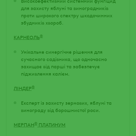
Високоефективний системний фунгіцид
для захисту яблуні та виноградників
проти широкого спектру шкодочинних
збудників хвороб.
®
КАРНЕОЛЬ
Унікальне синергічне рішення для
сучасного садівника, що одночасно
захищає від парші та забезпечує
підживлення калієм.
®
ЛІНДЕР
Експерт із захисту зернових, яблуні та
винограду від борошнистої роси.
®
МЕРПАН
ПЛАТИНУМ