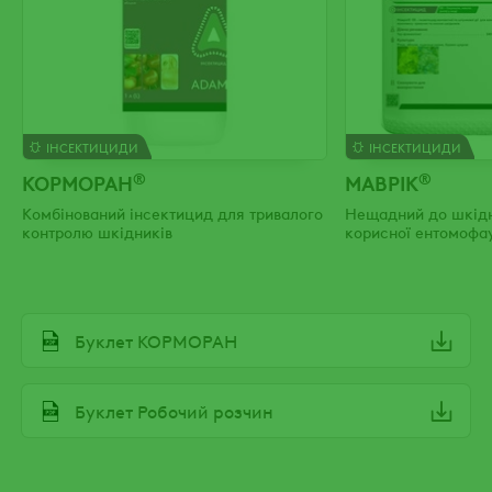
ІНСЕКТИЦИДИ
ІНСЕКТИЦИДИ
®
®
КОРМОРАН
МАВРІК
Комбінований інсектицид для тривалого
Нещадний до шкідни
контролю шкідників
корисної ентомофа
File
Буклет КОРМОРАН
File
Буклет Робочий розчин