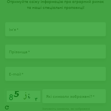
Отримуйте свіжу інформацію про аграрний ринок
та наші спеціальні пропозиції
Name
Ім'я
Прізвище
E-mail
Які символи зображені?
Заповніть символи, які зображені