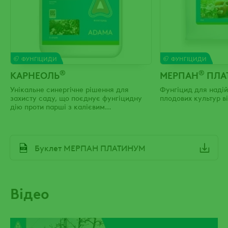
ФУНГІЦИДИ
ФУНГІЦИДИ
®
®
КАРНЕОЛЬ
МЕРПАН
ПЛА
Унікальне синергічне рішення для
Фунгіцид для надій
захисту саду, що поєднує фунгіцидну
плодових культур в
дію проти парші з калієвим
підживленням
File
Буклет МЕРПАН ПЛАТИНУМ
Відео