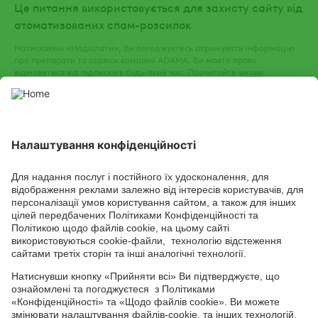
Це питання використовується для захисту сайту від
атоматизованих спам-розсилок
Натискаючи «Надіслати», Ви погоджуєтесь отримувати інформацію
про препарати та сервіси компанії ADAMA. Ви маєте право
відмовитися від підписки в будь-який час. Прочитайте
умови
використання
та
політику конфіденційності
нашого веб-сайту.
СОЦІАЛЬНІ СЕРВІСИ
Youtube
Facebook
TikTok
Channel
Головний офіс: 04050, м. Київ, вул. М. Пимоненка, 13, БЦ "Форум
Ділове Містечко", офіс 4А/41; тел.: +38 044 232 44 14; e-mail:
ukraine@adama.com