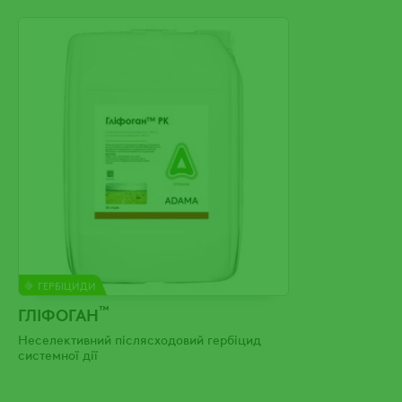
ГЕРБІЦИДИ
™
ГЛІФОГАН
Неселективний післясходовий гербіцид
системної дії