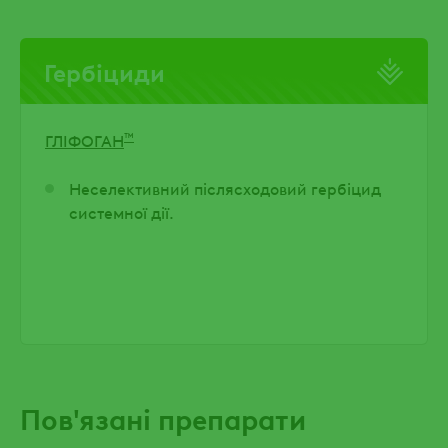
Гербіциди
™
ГЛІФОГАН
Неселективний післясходовий гербіцид
системної дії.
Пов'язані препарати